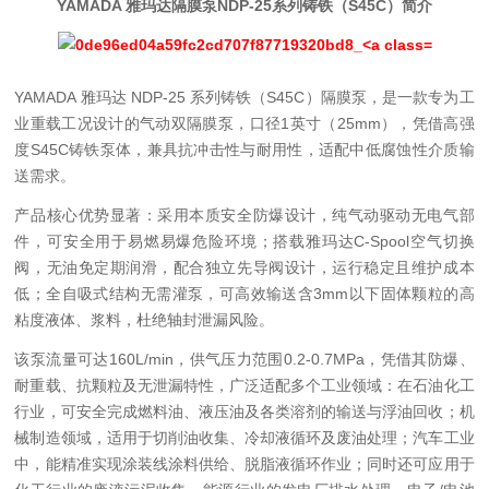
YAMADA 雅玛达隔膜泵NDP-25系列铸铁（S45C）简介
YAMADA 雅玛达 NDP-25 系列铸铁（S45C）隔膜泵，是一款专为工
业重载工况设计的气动双隔膜泵，口径1英寸（25mm），凭借高强
度S45C铸铁泵体，兼具抗冲击性与耐用性，适配中低腐蚀性介质输
送需求。
产品核心优势显著：采用本质安全防爆设计，纯气动驱动无电气部
件，可安全用于易燃易爆危险环境；搭载雅玛达C-Spool空气切换
阀，无油免定期润滑，配合独立先导阀设计，运行稳定且维护成本
低；全自吸式结构无需灌泵，可高效输送含3mm以下固体颗粒的高
粘度液体、浆料，杜绝轴封泄漏风险。
该泵流量可达160L/min，供气压力范围0.2-0.7MPa，凭借其防爆、
耐重载、抗颗粒及无泄漏特性，广泛适配多个工业领域：在石油化工
行业，可安全完成燃料油、液压油及各类溶剂的输送与浮油回收；机
械制造领域，适用于切削油收集、冷却液循环及废油处理；汽车工业
中，能精准实现涂装线涂料供给、脱脂液循环作业；同时还可应用于