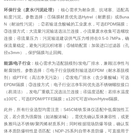
环保行业（废水/污泥处理）
：核心需求为耐杂质、抗堵塞、适配高
粘度污泥。参数选择：①隔膜材质优先选Hytrel（耐磨损）或Buna
N（耐油性污泥）；②若输送含酸碱的工业废水，可选EPDM隔膜；
③连接方式：大流量污泥输送选法兰连接，小流量废水收集可选螺纹
连接；④流量压力：污泥输送建议供气压力维持在0.5-0.7MPa，确
保流量稳定，避免污泥沉积堵塞；⑤辅助配置：加装进口过滤器（孔
径≤3mm），保护隔膜与止回阀。
能源/电子行业
：核心需求为适配脱模剂/发电厂排水，兼顾洁净性与
耐腐蚀性。参数选择：①电子行业脱模剂输送选EPDM（耐水基脱模
剂）或PTFE（高洁净无污染）；②发电厂排水（含少量酸碱）可选
EPDM隔膜；③连接方式：电子行业洁净车间优先选不锈钢螺纹接口
（易清洁），发电厂重载工况选法兰连接；④温度适配：若排水温度
≤100℃，可选EPDM/PTFE隔膜；≤120℃可选Viton/Hytrel隔膜。
此外，所有行业选型均需注意：S45C铸铁泵体仅适配中低腐蚀性工
况，若介质为强腐蚀（如浓酸浓碱），需优先确认泵体兼容性，或更
换雅玛达不锈钢/聚丙烯材质系列；同时根据现场防爆等级，确认泵
体本质防爆特性是否匹配（NDP-25系列自带本质防爆，可直接用于