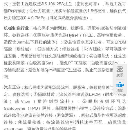
式：重载工况建议选JIS 10K 25A法兰（密封更可靠），常规工况可
选Rc内螺纹；④压力流量：按实际输送流量的1.5倍校准，确保供气
压力稳定在0.4-0.7MPa（满足高粘度介质输送）。
机械制造行业
：核心需求为耐颗粒、抗磨损、适配冷却液/切削液循
环。参数选择：①隔膜材质优先选Hytrel（TPEE，高弹性耐疲劳，
适配含3mm以下颗粒的液体）；②若输送水基冷却液，可选EPDM
隔膜（耐酸碱）；③连接方式：螺纹连接（Rc内螺纹）即可满足常
规安装，需频繁移动时优先选轻便型螺纹接口；④自吸能力：优先选
橡胶类隔膜（自吸高度5m），避免PTFE隔膜（自吸高度仅2m）；
⑤辅助配置：建议加装5μm精度空气过滤器，防止气源杂质磨损空气
联系
阀。
汽车工业
：核心需求为适配涂装涂料、脱脂液，兼顾耐腐蚀与流量稳
顶部
定。参数选择：①隔膜材质：涂装涂料输送选EPDM（耐水性脱脂
液）或Viton（耐溶剂型涂料）；②脱脂液循环可选
Santoprene（TPO）隔膜，兼顾耐候性与弹性；③连接方式：涂装
线连续作业建议选法兰连接（避免泄漏），间歇式脱脂作业可选螺纹
连接；④流量校准：按涂装线涂料消耗速率匹配，确保流量
≤160L/min，避免流量波动影响涂装效果。