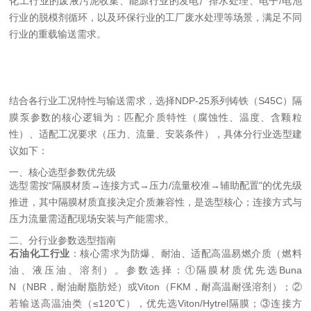
化工行业的废液污泥收集、能源行业的发电厂排水处理、电子/电池
行业的脱模剂循环，以及环保行业的工厂废水处理等场景，满足不同
行业的重载输送需求。
结合各行业工况特性与输送需求，选择NDP-25系列铸铁（S45C）隔
膜泵参数的核心逻辑为：匹配介质特性（腐蚀性、温度、含颗粒
性）、适配工况要求（压力、流量、安装条件），具体分行业选型建
议如下：
一、核心选型参数优先级
选型需按“隔膜材质→连接方式→压力/流量校准→辅助配置"的优先级
推进，其中隔膜材质直接决定介质兼容性，是选型核心；连接方式与
压力流量需适配现场安装与产能需求。
二、分行业参数选型指南
石油化工行业
：核心需求为防爆、耐油、适配高温易燃介质（燃料
油、液压油、溶剂）。参数选择：①隔膜材质优先选Buna
N（NBR，耐油耐脂肪烃）或Viton（FKM，耐高温耐强溶剂）；②
若输送高温油类（≤120℃），优先选Viton/Hytrel隔膜；③连接方