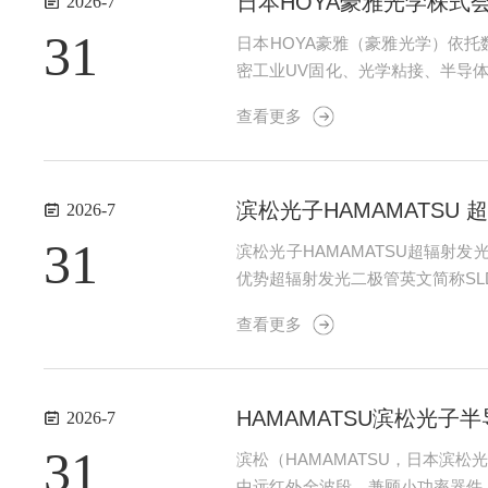
日本HOYA豪雅光学株式
2026-7
31
日本HOYA豪雅（豪雅光学）依托
密工业UV固化、光学粘接、半导体
覆盖365nm、385nm、40
查看更多
高要求精密制造...
滨松光子HAMAMATSU
2026-7
31
滨松光子HAMAMATSU超辐射发
优势超辐射发光二极管英文简称SLD（
与端面增透膜抑制激光谐振激射，
查看更多
谱...
HAMAMATSU滨松光
2026-7
31
滨松（HAMAMATSU，日本
中远红外全波段，兼顾小功率器件