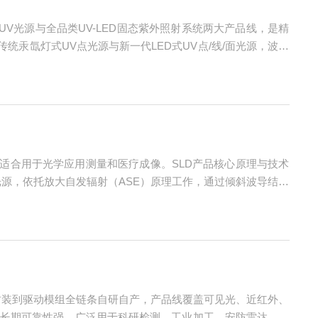
UV光源与全品类UV-LED固态紫外照射系统两大产品线，是精
汞氙灯式UV点光源与新一代LED式UV点/线/面光源，波长
小、可深度集成自动化产线、无尘车间适配性强等优势，广泛应用于
性。适合用于光学应用测量和医疗成像。SLD产品核心原理与技术
体宽带光源，依托放大自发辐射（ASE）原理工作，通过倾斜波导结构
光纤耦合效率高、输出光功率充足的特点；保留普通LED宽光
、封装到驱动模组全链条自研自产，产品线覆盖可见光、近红外、
长期可靠性强，广泛用于科研检测、工业加工、安防雷达、医