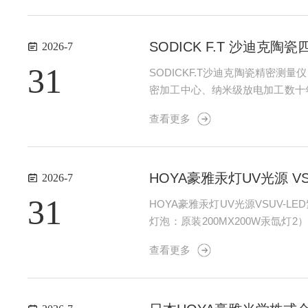
SODICK F.T 沙迪克
2026-7
31
SODICKF.T沙迪克陶瓷精密测
密加工中心、纳米级放电加工数十年
流程自研生产：从陶瓷粉体调配、
查看更多
精密制造、计量...
​HOYA豪雅汞灯UV光源 V
2026-7
31
HOYA豪雅汞灯UV光源VSUV-L
灯泡：原装200MX200W汞氙灯2）豪
源等二、核心参数优缺点对照表对比维
查看更多