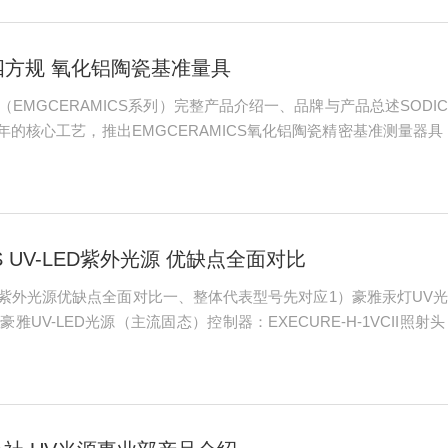
陶瓷四方规 氧化铝陶瓷基准量具
量仪（EMGCERAMICS系列）完整产品介绍一、品牌与产品总述SO
的核心工艺，推出EMGCERAMICS氧化铝陶瓷精密基准测量器
HIP热等静压烧结、五轴慢走丝成型、超精密镜面研磨到出厂21项
S UV-LED紫外光源 优缺点全面对比
ED紫外光源优缺点全面对比一、整体代表型号先对应1）豪雅汞灯UV光源（传
雅UV-LED光源（主流固态）控制器：EXECURE-H-1VCII照射头：AS0
度HOYA豪雅汞灯UV光源HOYA豪雅UV-LED光源紫外波长广谱连续