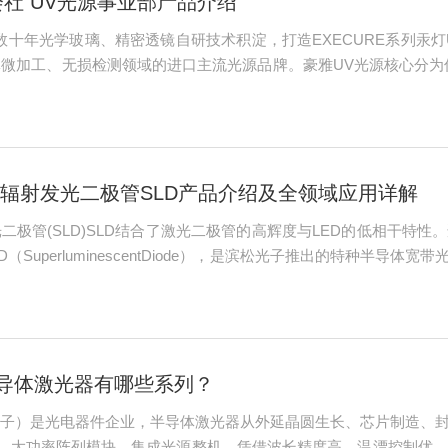
会社 UV光源事业部产品介绍
数十年光学玻璃、精密透镜自研技术积淀，打造EXECURE系列汞灯
微加工、无损检测领域的进口主流光源品牌。豪雅UV光源核心分为传统
5nm主流紫外波段，凭借照度均匀度高、发热量可控、长时间照度衰减
 超辐射发光二极管SLD产品介绍及全领域应用详解
光二极管(SLD)SLD结合了激光二极管的高辉度与LED的低相干特
SuperluminescentDiode），是滨松光子推出的特种半导
融合两类器件核心优势：继承激光二极管（LD）高亮度、方向性好、
子半导体激光器有哪些系列？
滨松光子）是光电器件企业，半导体激光器从外延晶圆生长、芯片制造
、大功率阵列模块、集成光源整机，凭借波长精度高、温漂控制优、