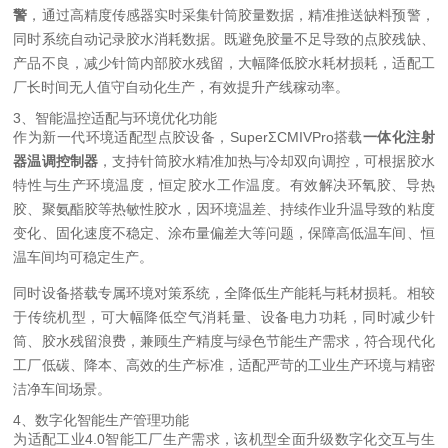
警
，通过高精度传感器实时采集针筒胶量数据，精准推送缺料预警，
同时系统自动记录胶水消耗数据。既避免胶量不足导致的点胶残缺、
产品不良，减少针筒内部胶水残留，大幅降低胶水耗材损耗，适配工
厂长时间无人值守自动化生产，有效提升产线稼动率。
3、智能温控适配与环境优化功能
作为新一代环境适配型点胶设备，SuperΣCMIVPro搭载
一体化注射
器温调控制器
，支持针筒胶水精准加热与冷却双向调控，可根据胶水
特性与生产环境温度，恒定胶水工作温度。有效解决环氧胶、导热
胶、聚氨酯胶等热敏性胶水，因环境温差、持续作业升温导致的粘度
变化、固化速度不稳定、涂布量偏差大等问题，保障高低温车间、恒
温车间均可稳定生产。
同时设备搭载专属环境对策系统，全降低生产能耗与耗材损耗。相较
于传统机型，可大幅降低空气消耗量、设备电力功耗，同时减少针
筒、胶水残留浪费，兼顾生产精度与绿色节能生产需求，符合现代化
工厂低碳、降本、高效的生产标准，适配严苛的工业生产环境与精密
洁净车间场景。
4、数字化智能生产管理功能
为适配工业4.0智能工厂生产需求，该机型全面升级数字化交互与生