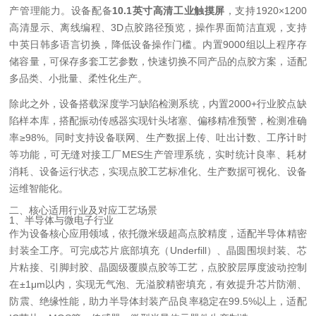
产管理能力。设备配备
10.1英寸高清工业触摸屏
，支持1920×1200
高清显示、离线编程、3D点胶路径预览，操作界面简洁直观，支持
中英日韩多语言切换，降低设备操作门槛。内置9000组以上程序存
储容量，可保存多套工艺参数，快速切换不同产品的点胶方案，适配
多品类、小批量、柔性化生产。
除此之外，设备搭载深度学习缺陷检测系统，内置2000+行业胶点缺
陷样本库，搭配振动传感器实现针头堵塞、偏移精准预警，检测准确
率≥98%。同时支持设备联网、生产数据上传、吐出计数、工序计时
等功能，可无缝对接工厂MES生产管理系统，实时统计良率、耗材
消耗、设备运行状态，实现点胶工艺标准化、生产数据可视化、设备
运维智能化。
二、核心适用行业及对应工艺场景
1、半导体与微电子行业
作为设备核心应用领域，依托微米级超高点胶精度，适配半导体精密
封装全工序。可完成芯片底部填充（Underfill）、晶圆围坝封装、芯
片粘接、引脚封胶、晶圆级覆膜点胶等工艺，点胶胶层厚度波动控制
在±1μm以内，实现无气泡、无溢胶精密填充，有效提升芯片防潮、
防震、绝缘性能，助力半导体封装产品良率稳定在99.5%以上，适配