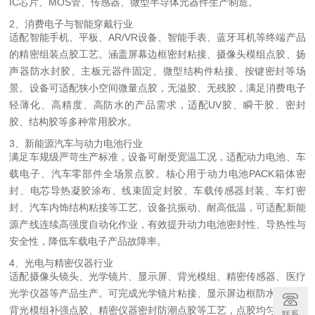
IC芯片、MOS管、传感器、微型半导体元器件生产制造。
2、消费电子与智能穿戴行业
适配智能手机、平板、AR/VR设备、智能手表、蓝牙耳机等终端产品
的精密组装点胶工艺。涵盖屏幕边框密封粘接、摄像头模组点胶、扬
声器防水封胶、主板元器件固定、微型结构件粘接、按键密封等场
景。设备可适配狭小空间微量点胶，无溢胶、无残胶，满足消费电子
轻薄化、高精度、高防水的产品需求，适配UV胶、瞬干胶、密封
胶、结构胶等多种常用胶水。
3、新能源汽车与动力电池行业
满足车规级严苛生产标准，设备可耐受宽温工况，适配动力电池、车
载电子、汽车零部件全场景点胶。核心用于动力电池PACK箱体密
封、电芯导热凝胶涂布、线束固定封胶、车载传感器封装、车灯密
封、汽车内饰结构粘接等工艺。设备抗振动、耐高低温，可适配新能
源产线连续高强度自动化作业，有效提升动力电池密封性、导热性与
安全性，降低车载电子产品故障率。
4、光电与精密仪器行业
适配摄像头镜头、光学镜片、显示屏、背光模组、精密传感器、医疗
光学仪器等产品生产。可完成光学镜片粘接、显示屏边框防水点胶、
背光模组补强点胶、精密仪器密封防潮点胶等工艺，点胶均匀度高，
联系