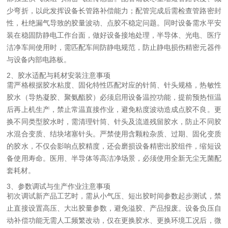
少弯折，以此发挥设备长管路补偿能力；配管完成后需检查管路密封
性，杜绝漏气导致的胶量波动、点胶不稳定问题。同时设备需水平安
装在稳固防静电工作台面，做好设备接地处理，半导体、光电、医疗
洁净车间使用时，需匹配车间防静电规范，防止静电损伤精密元器件
与设备内部电路板。
2、胶水适配与耗材安装注意事项
需严格根据胶水粘度、固化特性匹配对应的针筒、针头规格，热敏性
胶水（导热凝胶、聚氨酯胶）必须启用设备温控功能，提前预热恒温
后再上机生产，禁止常温直接作业，避免粘度波动造成点胶不良。更
换不同类型胶水时，需清理针筒、针头及流道残留胶水，防止不同胶
水混合变质、结块堵塞针头。严禁使用含颗粒杂质、过期、固化变质
的胶水，不仅会影响点胶精度，还会磨损设备精密出胶组件，缩短设
备使用寿命。医用、半导体等高洁净场景，必须使用全新无尘无菌配
套耗材。
3、参数调试与生产作业注意事项
初次调试新产品工艺时，需从小气压、短出胶时间参数起步测试，禁
止直接设置高压、大出胶量参数，避免溢胶、产品报废。设备负压自
动补偿功能无需人工频繁改动，仅在更换胶水、更换环境工况后，微