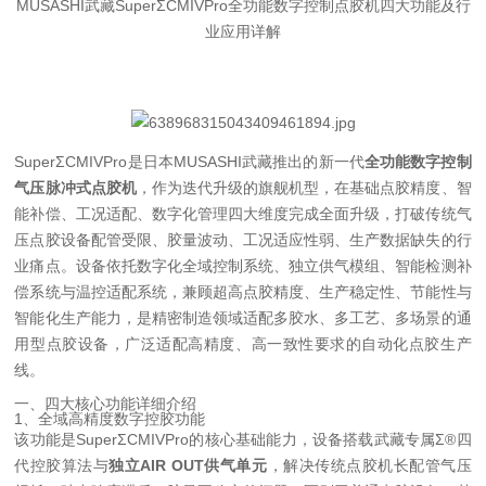
MUSASHI武藏SuperΣCMIVPro全功能数字控制点胶机四大功能及行
业应用详解
SuperΣCMIVPro是日本MUSASHI武藏推出的新一代
全功能数字控制
气压脉冲式点胶机
，作为迭代升级的旗舰机型，在基础点胶精度、智
能补偿、工况适配、数字化管理四大维度完成全面升级，打破传统气
压点胶设备配管受限、胶量波动、工况适应性弱、生产数据缺失的行
业痛点。设备依托数字化全域控制系统、独立供气模组、智能检测补
偿系统与温控适配系统，兼顾超高点胶精度、生产稳定性、节能性与
智能化生产能力，是精密制造领域适配多胶水、多工艺、多场景的通
用型点胶设备，广泛适配高精度、高一致性要求的自动化点胶生产
线。
一、四大核心功能详细介绍
1、全域高精度数字控胶功能
该功能是SuperΣCMIVPro的核心基础能力，设备搭载武藏专属Σ®四
代控胶算法与
独立AIR OUT供气单元
，解决传统点胶机长配管气压