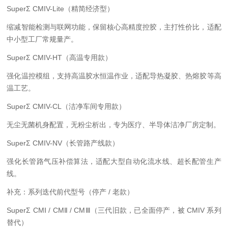
SuperΣ CMIV-Lite（精简经济型）
缩减智能检测与联网功能，保留核心高精度控胶，主打性价比，适配
中小型工厂常规量产。
SuperΣ CMIV-HT（高温专用款）
强化温控模组，支持高温胶水恒温作业，适配导热凝胶、热熔胶等高
温工艺。
SuperΣ CMIV-CL（洁净车间专用款）
无尘无菌机身配置，无粉尘析出，专为医疗、半导体洁净厂房定制。
SuperΣ CMIV-NV（长管路产线款）
强化长管路气压补偿算法，适配大型自动化流水线、超长配管生产
线。
补充：系列迭代前代型号（停产 / 老款）
SuperΣ CMⅠ / CMⅡ / CMⅢ（三代旧款，已全面停产，被 CMIV 系列
替代）