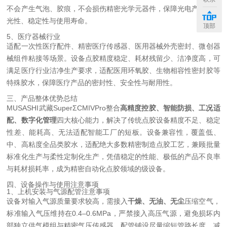
不会产生气泡、胶痕，不会损伤精密光学元器件，保障光电产品的透
光性、稳定性与使用寿命。
顶部
5、医疗器械行业
适配一次性医疗配件、精密医疗传感器、医用器械外壳密封、微创器
械组件粘接等场景。设备点胶精度稳定、耗材残留少、洁净度高，可
满足医疗行业洁净生产要求，适配医用环氧胶、生物相容性密封胶等
特殊胶水，保障医疗产品的密封性、安全性与耐用性。
三、产品整体优势总结
MUSASHI武藏SuperΣCMIVPro整合
高精度控胶、智能防损、工况适
配、数字化管理
四大核心能力，解决了传统点胶设备精度不足、稳定
性差、能耗高、无法适配智能工厂的短板。设备兼容性，覆盖低、
中、高粘度全品类胶水，适配绝大多数精密制造点胶工艺，兼顾批量
标准化生产与柔性定制化生产，凭借稳定的性能、极低的产品不良率
与耗材损耗率，成为精密自动化点胶领域的级设备。
四、设备操作与使用注意事项
1、上机安装与气源配管注意事项
设备对输入气源质量要求较高，需接入
干燥、无油、无尘
压缩空气，
标准输入气压维持在0.4–0.6MPa，严禁接入高压气源，避免损坏内
部独立供气模组与精密气压传感器。配管铺设尽量缩短管路长度、减