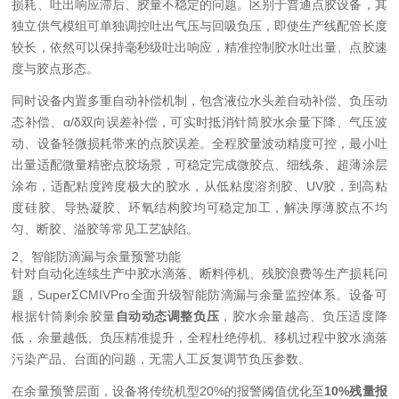
损耗、吐出响应滞后、胶量不稳定的问题。区别于普通点胶设备，其
独立供气模组可单独调控吐出气压与回吸负压，即使生产线配管长度
较长，依然可以保持毫秒级吐出响应，精准控制胶水吐出量、点胶速
度与胶点形态。
同时设备内置多重自动补偿机制，包含液位水头差自动补偿、负压动
态补偿、α/δ双向误差补偿，可实时抵消针筒胶水余量下降、气压波
动、设备轻微损耗带来的点胶误差。全程胶量波动精度可控，最小吐
出量适配微量精密点胶场景，可稳定完成微胶点、细线条、超薄涂层
涂布，适配粘度跨度极大的胶水，从低粘度溶剂胶、UV胶，到高粘
度硅胶、导热凝胶、环氧结构胶均可稳定加工，解决厚薄胶点不均
匀、断胶、溢胶等常见工艺缺陷。
2、智能防滴漏与余量预警功能
针对自动化连续生产中胶水滴落、断料停机、残胶浪费等生产损耗问
题，SuperΣCMIVPro全面升级智能防滴漏与余量监控体系。设备可
根据针筒剩余胶量
自动动态调整负压
，胶水余量越高、负压适度降
低，余量越低、负压精准提升，全程杜绝停机、移机过程中胶水滴落
污染产品、台面的问题，无需人工反复调节负压参数。
在余量预警层面，设备将传统机型20%的报警阈值优化至
10%残量报