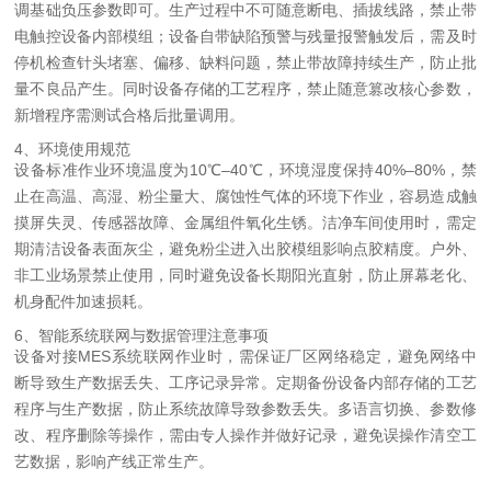
调基础负压参数即可。生产过程中不可随意断电、插拔线路，禁止带
电触控设备内部模组；设备自带缺陷预警与残量报警触发后，需及时
停机检查针头堵塞、偏移、缺料问题，禁止带故障持续生产，防止批
量不良品产生。同时设备存储的工艺程序，禁止随意篡改核心参数，
新增程序需测试合格后批量调用。
4、环境使用规范
设备标准作业环境温度为10℃–40℃，环境湿度保持40%–80%，禁
止在高温、高湿、粉尘量大、腐蚀性气体的环境下作业，容易造成触
摸屏失灵、传感器故障、金属组件氧化生锈。洁净车间使用时，需定
期清洁设备表面灰尘，避免粉尘进入出胶模组影响点胶精度。户外、
非工业场景禁止使用，同时避免设备长期阳光直射，防止屏幕老化、
机身配件加速损耗。
6、智能系统联网与数据管理注意事项
设备对接MES系统联网作业时，需保证厂区网络稳定，避免网络中
断导致生产数据丢失、工序记录异常。定期备份设备内部存储的工艺
程序与生产数据，防止系统故障导致参数丢失。多语言切换、参数修
改、程序删除等操作，需由专人操作并做好记录，避免误操作清空工
艺数据，影响产线正常生产。