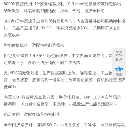
8000X直接做到±1%胶量偏差控制，0.01mm³超微量胶液稳定输出，
纳米银浆、环氧树脂都能适配，拉丝、气泡、溢胶全杜绝
600点/分钟高速作业也能保持胶形均匀，内置温度补偿和振动抑制模
块，良品率直接干到99.5%，耗材浪费减少70%，长期用下来省出一
大笔成本！
智能便捷操作，适配精密制造需求
拒绝复杂操作！4.3英寸彩色触摸屏，中文界面直观易懂，新手半小
联系
时就能上手，多语言切换适配不同产线需求。
支持PC端无缝对接，生产数据实时上传、远程监控，工业物联网加
顶部
持，设备状态、胶量消耗一键掌握，故障提前预警，停机风险直接降
低40%
内置300+行业标准点胶方案，半导体封装、Mini LED涂布等场景一
键调用，10分钟快速换型，多品种、小批量生产也能灵活应对～
稳定耐用，适配多场景精密制造
全封闭胶路设计，兼容ISO Class 5洁净度，半导体、医疗器械等高