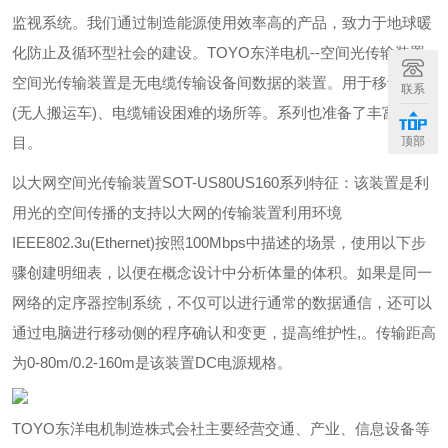
监视系统。我们通过制造能源使用效率高的产品，致力于地球暖
化防止及循环型社会的建设。TOYO东洋电机--空间光传输装置
空间光传输装置是无电缆传输设备间数据的装置。用于移动台车
联系
(无人搬运车)、电缆铺设困难的场所等。系列也准备了丰富的节
目。
顶部
以大网空间光传输装置SOT-US80US160系列特征：该装置是利
用光的空间传播的支持以大网的传输装置利用环境
IEEE802.3u(Ethernet)按照100Mbps中描述的场景，使用以下步
骤创建明细表，以便在概念设计中分析体量的体积。如果是同一
网络的定序器控制系统，不仅可以进行通常的数据通信，还可以
通过电脑进行移动侧的程序确认和变更，提高维护性,。传输距高
为0-80m/0.2-160m是该装置DC电源规格。
TOYO东洋电机制造株式会社主要经营交通、产业、信息设备等