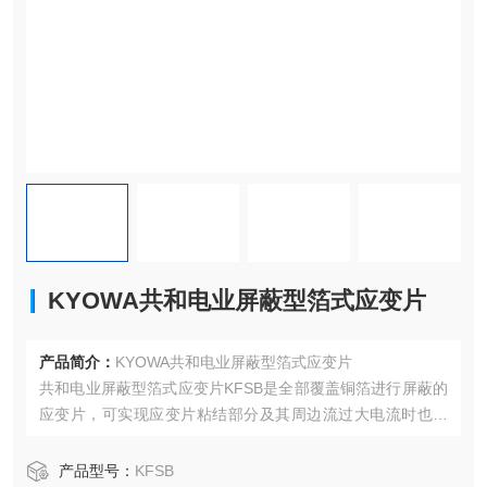
KYOWA共和电业屏蔽型箔式应变片
产品简介：
KYOWA共和电业屏蔽型箔式应变片
共和电业屏蔽型箔式应变片KFSB是全部覆盖铜箔进行屏蔽的
应变片，可实现应变片粘结部分及其周边流过大电流时也能
防止噪音的效果。主要特性：材料电阻元件 Cu-Ni系合金箔
（120Ω）Ni-Cr系合金箔（350Ω）材料基底：聚酰胺
产品型号：
KFSB