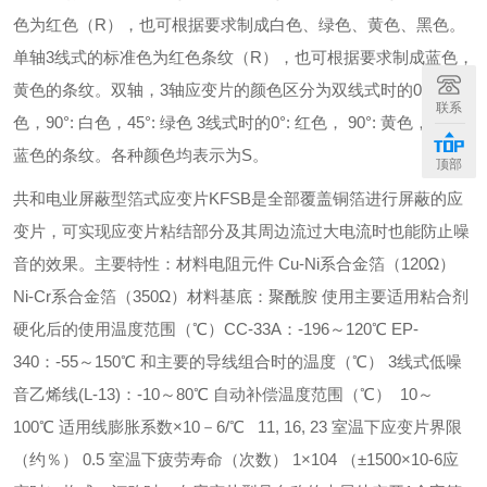
色为红色（R），也可根据要求制成白色、绿色、黄色、黑色。
单轴3线式的标准色为红色条纹（R），也可根据要求制成蓝色，
黄色的条纹。双轴，3轴应变片的颜色区分为双线式时的0°: 红
联系
色，90°: 白色，45°: 绿色 3线式时的0°: 红色， 90°: 黄色，45°:
蓝色的条纹。各种颜色均表示为S。
顶部
共和电业屏蔽型箔式应变片KFSB是全部覆盖铜箔进行屏蔽的应
变片，可实现应变片粘结部分及其周边流过大电流时也能防止噪
音的效果。主要特性：材料电阻元件 Cu-Ni系合金箔（120Ω）
Ni-Cr系合金箔（350Ω）材料基底：聚酰胺 使用主要适用粘合剂
硬化后的使用温度范围（℃）CC-33A：-196～120℃ EP-
340：-55～150℃ 和主要的导线组合时的温度（℃） 3线式低噪
音乙烯线(L-13)：-10～80℃ 自动补偿温度范围（℃） 10～
100℃ 适用线膨胀系数×10－6/℃ 11, 16, 23 室温下应变片界限
（约％） 0.5 室温下疲劳寿命（次数） 1×104 （±1500×10-6应