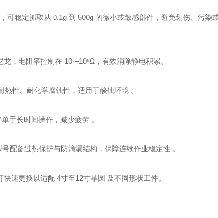
‌，可稳定抓取从 ‌0.1g 到 500g‌ 的微小或敏感部件，避免划伤、污
龙‌，电阻率控制在 10⁶–10⁸Ω，有效消除静电积累。
备优异的耐热性、耐化学腐蚀性，适用于酸蚀环境 。
，支持单手长时间操作，减少疲劳 。
，部分型号配备过热保护与防滴漏结构，保障连续作业稳定性 。
，可快速更换以适配 ‌4寸至12寸晶圆‌ 及不同形状工件。