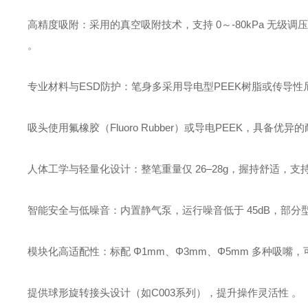
‌高精度吸附‌：采用的真空吸附技术，支持 ‌0～-80kPa 无级调压
。
‌专业材料与ESD防护‌：笔身多采用‌导电型PEEK树脂或传导性尼
吸头使用‌氟橡胶（Fluoro Rubber）或导电PEEK‌，具
‌人体工学与轻量化设计‌：整笔重量仅 ‌26–28g‌，握持舒适
‌智能安全与低噪音‌：内置静气泵，运行噪音低于 ‌45dB‌
‌模块化高适配性‌：标配 ‌Φ1mm、Φ3mm、Φ5mm‌ 多种吸嘴
提供球形旋转接头设计（如C003系列），提升操作灵活性 。