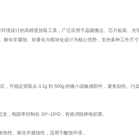
洁净室环境设计的高精度拾取工具，广泛应用于晶圆搬运、芯片贴装、光
、耐化学腐蚀、轻量化与模块化设计‌为核心优势，支持多种工件尺
压‌，可稳定抓取从 ‌0.1g 到 500g‌ 的微小或敏感部件，避免划伤、
龙‌，电阻率控制在 10⁶–10⁸Ω，有效消除静电积累。
备优异的耐热性、耐化学腐蚀性，适用于酸蚀环境 。