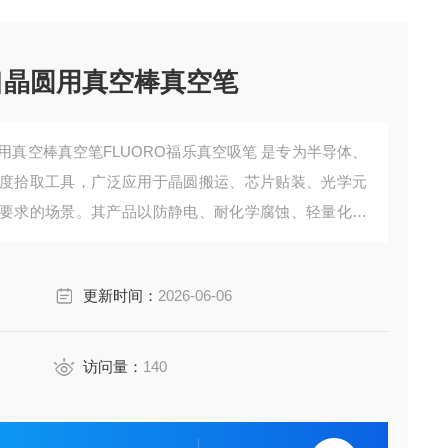
进口晶圆用真空棒真空笔
用真空棒真空笔FLUORO福乐真空吸笔‌ 是专为半导体、
度拾取工具，广泛应用于晶圆搬运、芯片贴装、光学元
要求的场景。其产品以‌防静电、耐化学腐蚀、轻量化与
尺寸与操作模式。
更新时间：
2026-06-06
访问量：
140