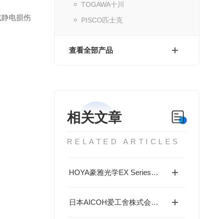
TOGAWA十川
染或静电损伤
PISCO匹士克
查看全部产品
相关文章
RELATED ARTICLES
HOYA豪雅光学EX Series面向电子/半导体/印刷等线性固化场景
日本AICOH爱工舍株式会社特殊立式搅拌机ACM全系列介绍