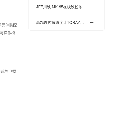
JFE川铁 MK-95在线铁粉浓度计/日本进口在线磨粒浓度计介绍
高精度控氧浓度计TORAY东丽酸素浓度计精度体系、核心技术与全场景应用解析
学元件装配
寸与操作模
污染或静电损