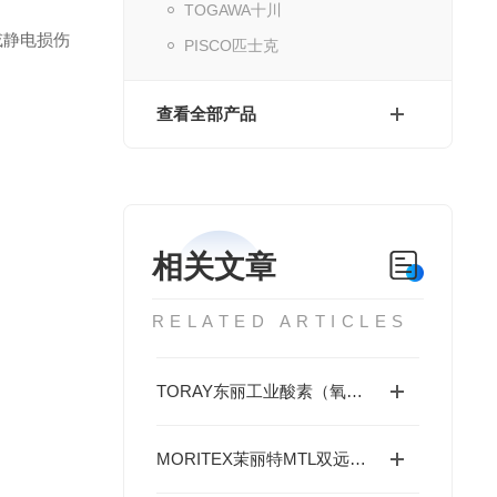
TOGAWA十川
染或静电损伤
PISCO匹士克
查看全部产品
相关文章
RELATED ARTICLES
TORAY东丽工业酸素（氧气）浓度计全系列产品介绍
MORITEX茉丽特MTL双远心镜头：微米级高精度尺寸测量专用