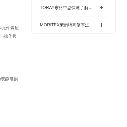
TORAY东丽带您快速了解锆石氧浓度计是什么？
MORITEX茉丽特高倍率远心镜头赋能mini/Micro LED设备
学元件装配
寸与操作模
污染或静电损