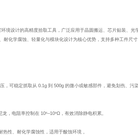
洁净室环境设计的高精度拾取工具，广泛应用于晶圆搬运、芯片贴装、光
、耐化学腐蚀、轻量化与模块化设计‌为核心优势，支持多种工件尺
压‌，可稳定抓取从 ‌0.1g 到 500g‌ 的微小或敏感部件，避免划伤、
龙‌，电阻率控制在 10⁶–10⁸Ω，有效消除静电积累。
备优异的耐热性、耐化学腐蚀性，适用于酸蚀环境 。