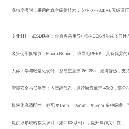
‌高精度吸附‌：采用的真空吸附技术，支持 ‌0～-80kPa 无级调压
。
‌专业材料与ESD防护‌：笔身多采用‌导电型PEEK树脂或传导性尼
吸头使用‌氟橡胶（Fluoro Rubber）或导电PEEK‌，具
‌人体工学与轻量化设计‌：整笔重量仅 ‌26–28g‌，握持舒适
‌智能安全与低噪音‌：内置静气泵，运行噪音低于 ‌45dB‌
‌模块化高适配性‌：标配 ‌Φ1mm、Φ3mm、Φ5mm‌ 多种吸嘴
提供球形旋转接头设计（如C003系列），提升操作灵活性 。