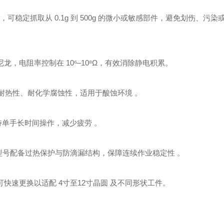
‌，可稳定抓取从 ‌0.1g 到 500g‌ 的微小或敏感部件，避免划伤、污
龙‌，电阻率控制在 10⁶–10⁸Ω，有效消除静电积累。
备优异的耐热性、耐化学腐蚀性，适用于酸蚀环境 。
，支持单手长时间操作，减少疲劳 。
，部分型号配备过热保护与防滴漏结构，保障连续作业稳定性 。
，可快速更换以适配 ‌4寸至12寸晶圆‌ 及不同形状工件。