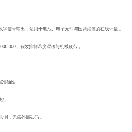
m‌，支持数字信号输出，适用于电池、电子元件与医药灌装的在线计量 。
10,000,000，有效抑制温度漂移与机械疲劳 。
据准确性 。
控 。
值检测，无需外部砝码 。