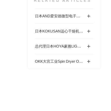
RELATED ARTICLES
日本AND爱安德微型电子天平/分析天平（BA-T系列/BA系列（A&D Borealis）
日本KOKUSAN远心干燥机 SPD-180产品原理及工况选型指南
总代理日本HOYA豪雅LIGHT SOURCE光源---UV紫外线LED光源产品
OKK大宫工业Spin Dryer OKV-series 产品深度分析