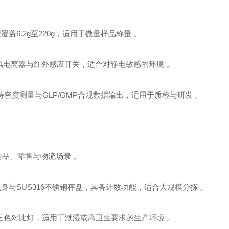
，量程覆盖6.2g至220g，适用于微量样品称量 。
，具备无风电离器与红外感应开关，适合对静电敏感的环境 。
定，支持密度测量与GLP/GMP合规数据输出，适用于质检与研发 。
适用于食品、零售与物流场景 。
铝合金压铸机身与SUS316不锈钢秤盘，具备计数功能，适合大规模分拣 。
据传输与三色对比灯，适用于潮湿或高卫生要求的生产环境 。