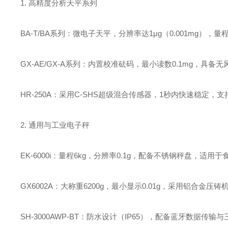
1. ‌高精度分析天平系列‌
‌BA-T/BA系列‌：微电子天平，分辨率达‌1μg（0.001mg）‌
‌GX-AE/GX-A系列‌：内置校准砝码，最小读数‌0.1mg‌
‌HR-250A‌：采用‌C-SHS超级混合传感器‌，1秒内快速稳
2. ‌通用与工业电子秤‌
‌EK-6000i‌：量程‌6kg‌，分辨率‌0.1g‌，配备不锈钢秤盘，
‌GX6002A‌：大称重‌6200g‌，最小显示‌0.01g‌，采用
‌SH-3000AWP-BT‌：防水设计（IP65），配备蓝牙数