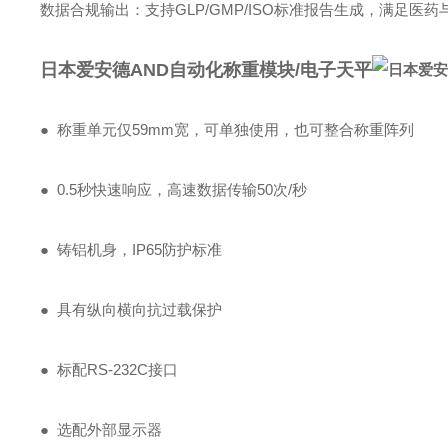
‌数据合规输出‌：支持GLP/GMP/ISO标准报告生成，满足医
日本爱安德AND自动化称重模块/电子天平
● 称重单元仅59mm宽，可单独使用，也可整合称重阵列
● 0.5秒快速响应，高速数据传输50次/秒
● 铸铝机身，IP65防护标准
● 具有纵向横向抗过载保护
● 标配RS-232C接口
● 选配外部显示器