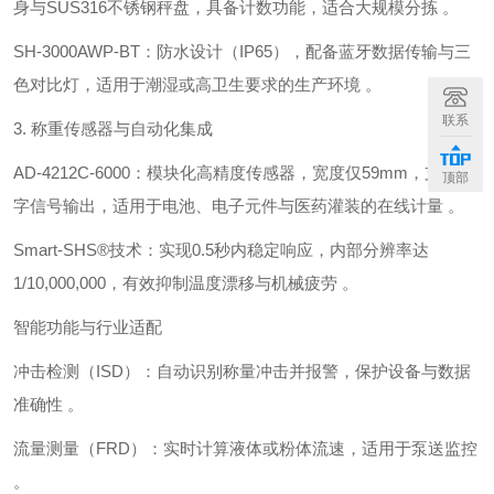
身与SUS316不锈钢秤盘，具备计数功能，适合大规模分拣 。
‌SH-3000AWP-BT‌：防水设计（IP65），配备蓝牙数据传输与三
色对比灯，适用于潮湿或高卫生要求的生产环境 。
联系
3. ‌称重传感器与自动化集成‌
‌AD-4212C-6000‌：模块化高精度传感器，宽度仅‌59mm‌，支持数
顶部
字信号输出，适用于电池、电子元件与医药灌装的在线计量 。
‌Smart-SHS®技术‌：实现‌0.5秒内稳定响应‌，内部分辨率达
1/10,000,000，有效抑制温度漂移与机械疲劳 。
智能功能与行业适配
‌冲击检测（ISD）‌：自动识别称量冲击并报警，保护设备与数据
准确性 。
‌流量测量（FRD）‌：实时计算液体或粉体流速，适用于泵送监控
。