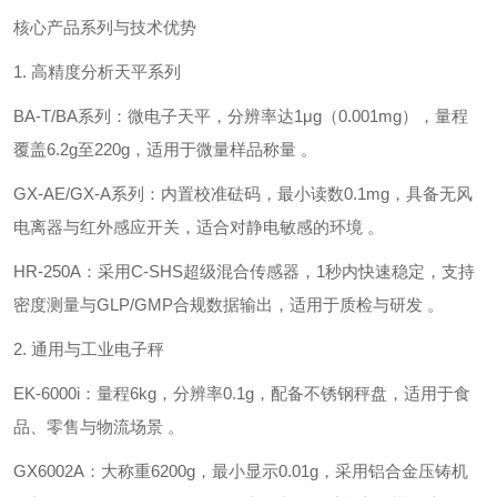
核心产品系列与技术优势
1. ‌高精度分析天平系列‌
‌BA-T/BA系列‌：微电子天平，分辨率达‌1μg（0.001mg）‌，量程
覆盖6.2g至220g，适用于微量样品称量 。
‌GX-AE/GX-A系列‌：内置校准砝码，最小读数‌0.1mg‌，具备无风
电离器与红外感应开关，适合对静电敏感的环境 。
‌HR-250A‌：采用‌C-SHS超级混合传感器‌，1秒内快速稳定，支持
密度测量与GLP/GMP合规数据输出，适用于质检与研发 。
2. ‌通用与工业电子秤‌
‌EK-6000i‌：量程‌6kg‌，分辨率‌0.1g‌，配备不锈钢秤盘，适用于食
品、零售与物流场景 。
‌GX6002A‌：大称重‌6200g‌，最小显示‌0.01g‌，采用铝合金压铸机