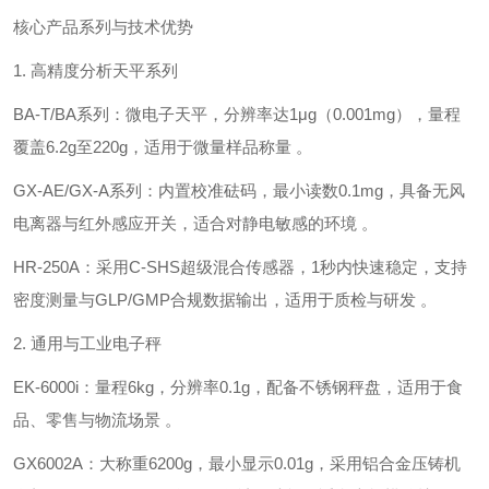
核心产品系列与技术优势
1. ‌高精度分析天平系列‌
‌BA-T/BA系列‌：微电子天平，分辨率达‌1μg（0.001mg）‌，量程
覆盖6.2g至220g，适用于微量样品称量 。
‌GX-AE/GX-A系列‌：内置校准砝码，最小读数‌0.1mg‌，具备无风
电离器与红外感应开关，适合对静电敏感的环境 。
‌HR-250A‌：采用‌C-SHS超级混合传感器‌，1秒内快速稳定，支持
密度测量与GLP/GMP合规数据输出，适用于质检与研发 。
2. ‌通用与工业电子秤‌
‌EK-6000i‌：量程‌6kg‌，分辨率‌0.1g‌，配备不锈钢秤盘，适用于食
品、零售与物流场景 。
‌GX6002A‌：大称重‌6200g‌，最小显示‌0.01g‌，采用铝合金压铸机