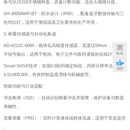
身与SUS316不锈钢秤盘，具备计数功能，适合大规模分拣 。
‌SH-3000AWP-BT‌：防水设计（IP65），配备蓝牙数据传输与三
色对比灯，适用于潮湿或高卫生要求的生产环境 。
3. ‌称重传感器与自动化集成‌
‌AD-4212C-6000‌：模块化高精度传感器，宽度仅‌59mm‌，支持数
联系
字信号输出，适用于电池、电子元件与医药灌装的在线计量 。
‌Smart-SHS®技术‌：实现‌0.5秒内稳定响应‌，内部分辨率达
顶部
1/10,000,000，有效抑制温度漂移与机械疲劳 。
智能功能与行业适配
‌冲击检测（ISD）‌：自动识别称量冲击并报警，保护设备与数据
准确性 。
‌流量测量（FRD）‌：实时计算液体或粉体流速，适用于泵送监控
。