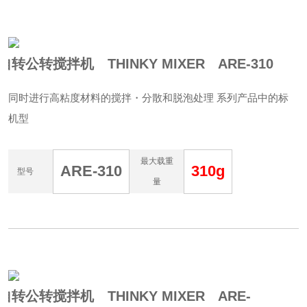
自转公转搅拌机 THINKY MIXER ARE-310
能同时进行高粘度材料的搅拌・分散和脱泡处理 系列产品中的标
准机型
最大载重
ARE-310
310g
型号
量
自转公转搅拌机 THINKY MIXER ARE-