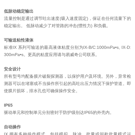
低脉动稳定输出
流量控制是通过调节吐出速度(吸入速度固定)，保证在任何流量下的
稳定输出。 低脉动减少了对管路的冲击(惯性力) 和负载。
可输送粘性液体
标准IX 系列可输送的最高液体粘度分别为IX-B/C:1000mPa•s, IX-D:
300mPa•s。更高的粘度应用请与易威奇公司联系。
安全设计
所有型号均配备膜片破裂探测器，以保护用户及环境。另外，异常检
测器可以在堵塞或不当操作所引起的高吐出压力情况下保护管道。即
使膜片损坏，排水孔也可确保操作安全。
IP65
驱动单元和控制单元分别密封于防护级别达IP65的外壳内。
自动操作
IX 拥有多种操作模式，包括模拟，脉冲，批量或间歇批量模式运