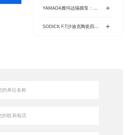
YAMADA雅玛达隔膜泵：本质安全与多物料适应的流体输送专家
SODICK F.T沙迪克陶瓷四角直尺：精密测量基准利器介绍