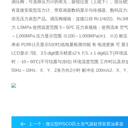
调压阀，可选择压力计的有无，旋钮位置（上或下）。按压锁
有直接安装型压力计、带双画面数码显示与传感器、数码压力
供无压力表型产品。调压阀规格：连接口径 Rc1/4(02)、Rc3/8(0
力 1.5MPa 使用温度范围 5～50℃ 压力表规格：使用流体 空气 显
～1.000MPa 压力显示范围 -0.100～1.000MPa(※1、※2)
寿命 约3年(1天显示5次时)低电量检测功能 有 电池更换 可 显
LCD显示 7段、3.5 digit显示精度
±2％ F.S. ± 1 digit以
时：-10～60℃(不可结露与冻结) 环境湿度范围 工作时以及存放时：
55Hz～10Hz、X、Y、Z各方向2小时 耐冲击
100m/s2、X、
上一个：
微尘型PISCO匹士克气源处理装置油雾器