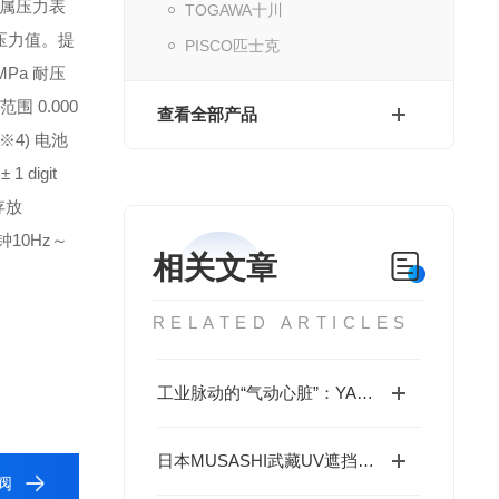
属压力表
TOGAWA十川
压力值。提
PISCO匹士克
MPa 耐压
围 0.000
查看全部产品
※4) 电池
± 1 digit
、存放
钟10Hz～
相关文章
RELATED ARTICLES
工业脉动的“气动心脏”：YAMADA隔膜泵的可靠性与广泛适应性
日本MUSASHI武藏UV遮挡针筒PSY的工作温度范围是多少？
阀