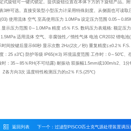
定式旋钮可一键式锁定。提供旋钮位置在本体下方的下旋钮产品。附
表3种可选。直接安装型小型压力计采用特殊刻度。从侧面也可读取
3) 使用流体 空气 至高使用压力 1.0MPa 设定压力范围 0.05～0.85
示压力范围 0～1.0MPa 精度 ±5％ F.S. 数码压力表规格: 额定压力范
 耐压 1.5MPa 适用流体 空气、非腐蚀性／惰性气体 电池 CR2032 锂电池(
示时间
按键后显示60秒 显示次数 2Hz(2次／秒) 重复精度
≦±0.2％ F.S. 
下(环境温度：25 ±3℃) 防护等级 IP65(※3) 环境温度范围 工作时：0～50℃
35～85％RH(不可结露) 耐振动 双振幅1.5mm或100m/s2、1分
Y、Z各方向3次 温度特性
检测压力的±2％ F.S.(25℃)
返回列表
下一个：
过滤型PISCO匹士克气源处理装置调压