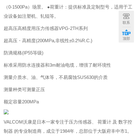
（0-1500Pa）场景。 ●荷重计：提供标准及定制型号，适用于工
业设备如注塑机、轧辊等。
联系
超高压高精度用压力传感器VPG-2TH系列
顶部
超高压・高精度(200MPa,非线性±0.2%R.C.)
防滴规格(IP55等级)
标准采用防水连接器和3m耐油电缆，增强了耐环境性
测量介质
水、油、气体等，不易腐蚀SUS630的介质
测量种类
可测量正压
额定容量
200MPa
VALCOM沃康是日本一家专注于压力传感器、 荷重计 及 数字控
制器 的专业制造商，成立于1984年，总部位于大阪府丰中市1。