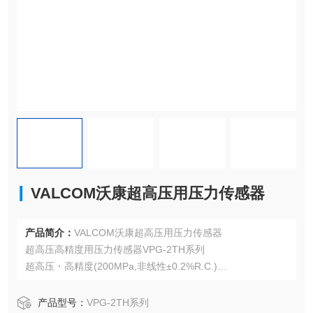
VALCOM沃康超高压用压力传感器
产品简介：
VALCOM沃康超高压用压力传感器
超高压高精度用压力传感器VPG-2TH系列
超高压・高精度(200MPa,非线性±0.2%R.C.)
防滴规格(IP55等级)
标准采用防水连接器和3m耐油电缆，增强了耐环境性
产品型号：
VPG-2TH系列