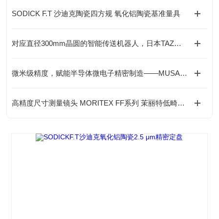
SODICK F.T 沙迪克陶瓷四方规 氧化铝陶瓷基准量具
对应直径300mm晶圆的智能传送机器人，日本TAZMO株式会社
微米级精度，赋能半导体微电子精密制造——MUSASHI武藏ML-8000X点胶机
高精度尺寸测量镜头 MORITEX FF系列 茉丽特低畸变工业检测专用