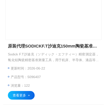
原装代理SODICKF.T沙迪克150mm陶瓷基准方块
Sodick F.T沙迪克（ソディック・エフティー）精密測定器，
氧化铝陶瓷精密基准测量工具，用于机床、半导体、液晶等超
精密设备的校准与检测。加工中心定期点检：用四面基准方规
更新时间：2026-06-22
（四直角マスタ） 校准 XYZ 轴垂直度。 半导体无尘室：用陶
产品型号：5096407
瓷精密定盘做检测基准，避免静电与粉尘。 计量室校准：用
精密直尺 / 直角规传递 1μm 级。原装代理SODICKF.T沙迪克1
浏览量：122
50mm陶瓷基准方块
查看更多 +