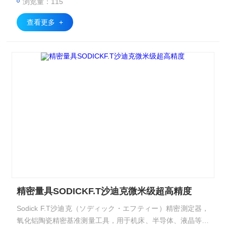
浏览量：115
基准器陶瓷方规
查看更多 +
精密量具SODICKF.T沙迪克微米级超高精度
Sodick F.T沙迪克（ソディック・エフティー）精密測定器，
氧化铝陶瓷精密基准测量工具，用于机床、半导体、液晶等超