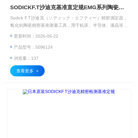
SODICKF.T沙迪克基准直定规EMG系列陶瓷直尺
Sodick F.T沙迪克（ソディック・エフティー）精密測定器，
氧化铝陶瓷精密基准测量工具，用于机床、半导体、液晶等超
精密设备的校准与检测。加工中心定期点检：用四面基准方规
更新时间：2026-06-22
（四直角マスタ） 校准 XYZ 轴垂直度。 半导体无尘室：用陶
产品型号：5096124
瓷精密定盘做检测基准，避免静电与粉尘。 计量室校准：用
精密直尺 / 直角规传递 1μm 级。SODICKF.T沙迪克基准直定
浏览量：137
规EMG系列陶瓷直尺
查看更多 +