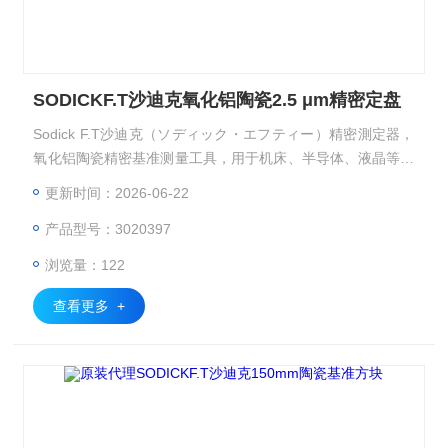
SODICKF.T沙迪克氧化铝陶瓷2.5 μm精密定盘
Sodick F.T沙迪克（ソディック・エフティー）精密測定器，
氧化铝陶瓷精密基准测量工具，用于机床、半导体、液晶等超
精密设备的校准与检测。加工中心定期点检：用四面基准方规
更新时间：2026-06-22
（四直角マスタ） 校准 XYZ 轴垂直度。 半导体无尘室：用陶
产品型号：3020397
瓷精密定盘做检测基准，避免静电与粉尘。 计量室校准：用
精密直尺 / 直角规传递 1μm 级。SODICKF.T沙迪克氧化铝陶
浏览量：122
瓷2.5 μm精密定盘
查看更多 +