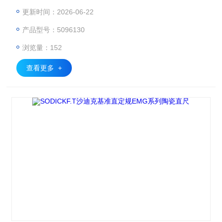
精密设备的校准与检测。加工中心定期点检：用四面基准方规
更新时间：2026-06-22
（四直角マスタ） 校准 XYZ 轴垂直度。 半导体无尘室：用陶
产品型号：5096130
瓷精密定盘做检测基准，避免静电与粉尘。 计量室校准：用
精密直尺 / 直角规传递 1μm 级。精密量具SODICKF.T沙迪克
浏览量：152
微米级超高精度
查看更多 +