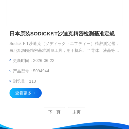
日本原装SODICKF.T沙迪克精密检测基准定规
Sodick F.T沙迪克（ソディック・エフティー）精密測定器，
氧化铝陶瓷精密基准测量工具，用于机床、半导体、液晶等超
精密设备的校准与检测。加工中心定期点检：用四面基准方规
更新时间：2026-06-22
（四直角マスタ） 校准 XYZ 轴垂直度。 半导体无尘室：用陶
产品型号：5094944
瓷精密定盘做检测基准，避免静电与粉尘。 计量室校准：用
精密直尺 / 直角规传递 1μm 级。日本原装SODICKF.T沙迪克
浏览量：113
精密检测基准定规
查看更多 +
下一页
末页