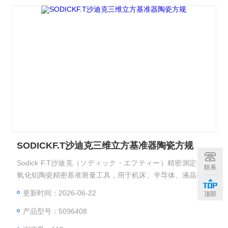
SODICKF.T沙迪克三维立方基准器陶瓷方规
Sodick F.T沙迪克（ソディック・エフティー）精密測定器，
联系
氧化铝陶瓷精密基准测量工具，用于机床、半导体、液晶等超
精密设备的校准与检测。加工中心定期点检：用四面基准方规
更新时间：2026-06-22
顶部
（四直角マスタ） 校准 XYZ 轴垂直度。 半导体无尘室：用陶
产品型号：5096408
瓷精密定盘做检测基准，避免静电与粉尘。 计量室校准：用
精密直尺 / 直角规传递 1μm 级。SODICKF.T沙迪克三维立方