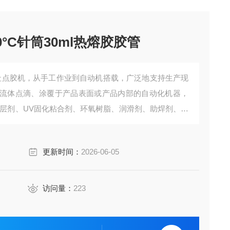
0°C针筒30ml热熔胶胶管
会社点胶机，从手工作业到自动机搭载，广泛地支持生产现
流体点滴、涂覆于产品表面或产品内部的自动化机器，
涂层剂、UV固化粘合剂、环氧树脂、润滑剂、助焊剂、药
晶电路板、电子产品。钟表、相机、光学仪器等精密点
ml热熔胶胶管
更新时间：
2026-06-05
访问量：
223