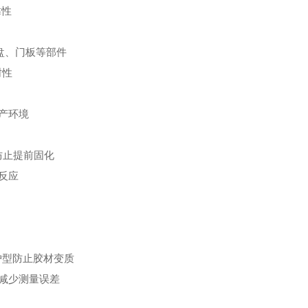
靠性
表盘、门板等部件
封性
产环境
，防止提前固化
反应
防护型防止胶材变质
减少测量误差