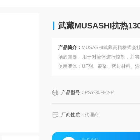
武藏MUSASHI抗热13
产品简介：
MUSASHI武藏高精株式
场的需要。用于对流体进行控制，并将
使用液体：UF剂、银浆、密封材料、
业、酒精等。适用行业：半导体、液
胶。武藏MUSASHI抗热130°C针筒30
产品型号：
PSY-30FH2-P
厂商性质：
代理商