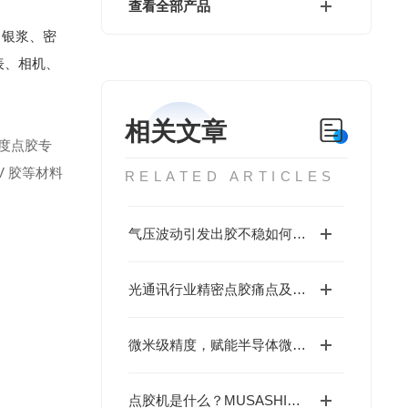
查看全部产品
、银浆、密
表、相机、
相关文章
高精度点胶专
 胶等材料
RELATED ARTICLES
气压波动引发出胶不稳如何改善？武藏ML-6000X气动脉冲稳定回路
光通讯行业精密点胶痛点及MUSASHI武藏解决方案
微米级精度，赋能半导体微电子精密制造——MUSASHI武藏ML-8000X点胶机
点胶机是什么？MUSASHI武藏株式会社为您解答