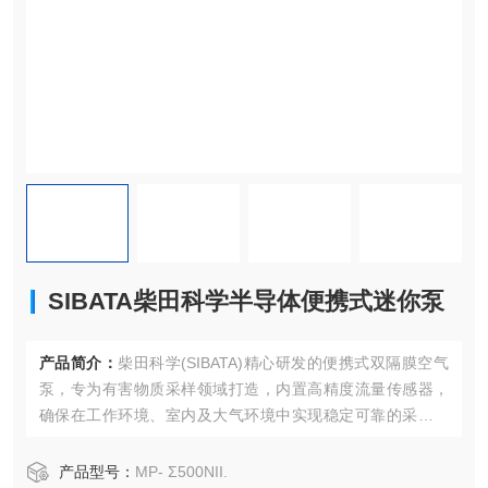
SIBATA柴田科学半导体便携式迷你泵
产品简介：
柴田科学(SIBATA)精心研发的便携式双隔膜空气
泵，专为有害物质采样领域打造，内置高精度流量传感器，
确保在工作环境、室内及大气环境中实现稳定可靠的采样。
其恒流功能，能够自动抑制因滤尘或环境变化引起的流量衰
减，从而保证采样数据的准确性和一致性，适用于多种复杂
产品型号：
MP- Σ500NII.