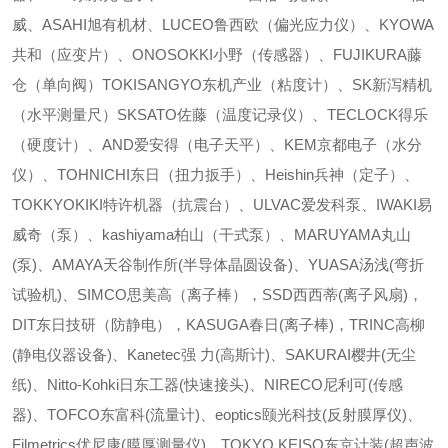
威、ASAHI旭有机材、LUCEO鲁西欧（偏光应力仪）、KYOWA
共和（应变片）、ONOSOKKI小野（传感器）、FUJIKURA藤
仓（单向阀）TOKISANGYO东机产业（粘度计）、SK新泻精机
（水平测量尺）SKSATO佐藤（温度记录仪）、TECLOCK得乐
（硬度计）、AND爱安得（电子天平）、KEM京都电子（水分
仪）、TOHNICHI东日（扭力扳手）、Heishin兵神（定子）、
TOKKYOKIKI特许机器（抗震台）、ULVAC爱发科泵、IWAKI易
威奇（泵）、kashiyama柏山（干式泵）、MARUYAMA丸山
(泵)、AMAYA天谷制作所(半导体晶圆设备)、YUASA汤浅(弯折
试验机)、SIMCO思美高（离子棒），SSD西西蒂(离子风扇)，
DIT东日技研（防静电），KASUGA春日(离子棒)，TRINC高柳
(静电仪器设备)、Kanetec强 力(高斯计)、SAKURAI樱井(无尘
纸)、Nitto-Kohki日东工器(快速接头)、NIRECO尼利可(传感
器)、TOFCO东富科(流量计)、eoptics颐光科技(反射膜厚仪)、
Filmetrics优尼康(膜厚测量仪)、TOKYO KEISO东京计装(超声波