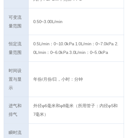
可变流
0.50~3.00L/min
量范围
恒定流
0.5L/min：0~10.0kPa 1.0L/min：0~7.0kPa 2.
量范围
0L/min：0~6.0kPa 3.0L/min：0~5.0kPa
时间设
置与显
年份/月份/日，小时：分钟
示
进气和
外径φ6毫米和φ8毫米（所用管子：内径φ5和
排气
7毫米）
瞬时流