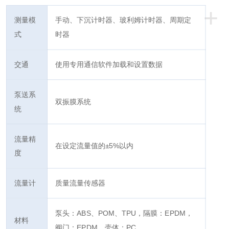
+
测量模
手动、下沉计时器、玻利姆计时器、周期定
式
时器
交通
使用专用通信软件加载和设置数据
泵送系
双振膜系统
统
流量精
在设定流量值的±5%以内
度
流量计
质量流量传感器
泵头：ABS、POM、TPU，隔膜：EPDM，
材料
阀门：EPDM，壳体：PC