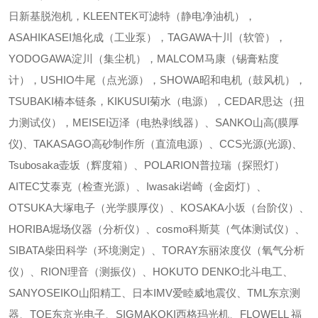
日新基脱泡机，KLEENTEK可滤特（静电净油机），
ASAHIKASEI旭化成（工业泵），TAGAWA十川（软管），
YODOGAWA淀川（集尘机），MALCOM马康（锡膏粘度
计），USHIO牛尾（点光源），SHOWA昭和电机（鼓风机），
TSUBAKI椿本链条，KIKUSUI菊水（电源），CEDAR思达（扭
力测试仪），MEISEI迈泽（电热剥线器）、SANKO山高(膜厚
仪)、TAKASAGO高砂制作所（直流电源）、CCS光源(光源)、
Tsubosaka壶坂（辉度箱）、POLARION普拉瑞（探照灯）
AITEC艾泰克（检查光源）、Iwasaki岩崎（金卤灯）、
OTSUKA大塚电子（光学膜厚仪）、KOSAKA小坂（台阶仪）、
HORIBA堀场仪器（分析仪）、cosmo科斯莫（气体测试仪）、
SIBATA柴田科学（环境测定）、TORAY东丽浓度仪（氧气分析
仪）、RION理音（测振仪）、HOKUTO DENKO北斗电工、
SANYOSEIKO山阳精工、日本IMV爱睦威地震仪、TML东京测
器、TOE东京光电子、SIGMAKOKI西格玛光机、FLOWELL 福