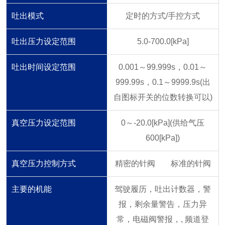
吐出模式
定时的方式/手控方式
吐出压力设定范围
5.0-700.0[kPa]
吐出时间设定范围
0.001～99.999s，0.01～
999.99s，0.1～9999.9s
(出
自图标开关的位数转换可以)
真空压力设定范围
0～-20.0[kPa](供给气压
600[kPa])
真空压力控制方式
精密的针阀
标准的针阀
主要的机能
驾驶履历，吐出计数器，警
报，剩余量警告，压力异
常，电磁阀警报，
, 频道登