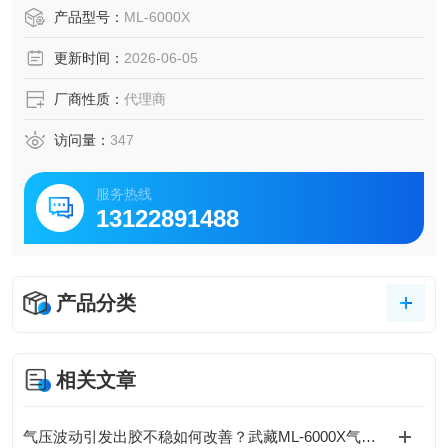
化粘合剂、环氧树脂、润滑剂、助焊剂、药业、酒精等。适
产品型号：
ML-6000X
用行业：半导体、液晶电路板、电子产品。钟表、相机、光
更新时间：
2026-06-05
学仪器等精密点胶。导电胶涂胶日本武藏MUSASHI ENGINE
ERING
厂商性质：
代理商
访问量：
347
服务热线
13122891488
产品分类
相关文章
气压波动引发出胶不稳如何改善？武藏ML-6000X气动脉冲稳定回路