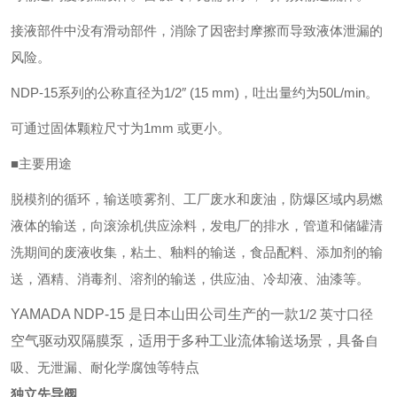
接液部件中没有滑动部件，消除了因密封摩擦而导致液体泄漏的
风险。
NDP-15系列的公称直径为1/2″ (15 mm)，吐出量约为50L/min。
可通过固体颗粒尺寸为1mm 或更小。
■主要用途
脱模剂的循环，输送喷雾剂、工厂废水和废油，防爆区域内易燃
液体的输送，向滚涂机供应涂料，发电厂的排水，管道和储罐清
洗期间的废液收集，粘土、釉料的输送，食品配料、添加剂的输
送，酒精、消毒剂、溶剂的输送，供应油、冷却液、油漆等。
YAMADA NDP-15 是日本山田公司生产的一款
1/2 英寸口径
空气驱动双隔膜泵，适用于多种工业流体输送场景，具备
自
吸、无泄漏、耐化学腐蚀
等特点
独立先导阀