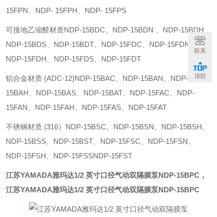
15FPN、NDP- 15FPH、NDP- 15FPS
可接地乙缩醛材质NDP-15BDC、NDP-15BDN 、NDP-15BDH、
NDP-15BDS、NDP-15BDT、NDP-15FDC、NDP-15FDN、
联系
NDP-15FDH、NDP-15FDS、NDP-15FDT
顶部
铝合金材质 (ADC-12)NDP-15BAC、NDP-15BAN、NDP-
15BAH、NDP-15BAS、NDP-15BAT、NDP-15FAC、NDP-
15FAN、NDP-15FAH、NDP-15FAS、NDP-15FAT
不锈钢材质 (316）NDP-15BSC、NDP-15BSN、NDP-15BSH、
NDP-15BSS、NDP-15BST、NDP-15FSC、NDP-15FSN、
NDP-15FSH、NDP-15FSSNDP-15FST
江苏YAMADA雅玛达1/2 英寸口径气动双隔膜泵
NDP-15BPC
，
江苏YAMADA雅玛达1/2 英寸口径气动双隔膜泵
NDP-15BPC