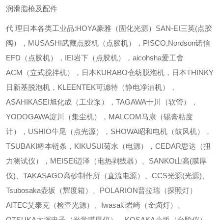
润滑脂枪及配件
代 理日本各类工业品:HOYA豪雅（固化光源）SAN-EI三英(点胶
阀），MUSASHI武藏点胶机（点胶机），PISCO,Nordson诺信
EFD（点胶机），IEI岩下（点胶机），aicohsha爱工舍
ACM（立式搅拌机），日本KURABO仓纺脱泡机，日本THINKY
日新基脱泡机，KLEENTEK可滤特（静电净油机），
ASAHIKASEI旭化成（工业泵），TAGAWA十川（软管），
YODOGAWA淀川（集尘机），MALCOM马康（锡膏粘度
计），USHIO牛尾（点光源），SHOWA昭和电机（鼓风机），
TSUBAKI椿本链条，KIKUSUI菊水（电源），CEDAR思达（扭
力测试仪），MEISEI迈泽（电热剥线器）、SANKO山高(膜厚
仪)、TAKASAGO高砂制作所（直流电源）、CCS光源(光源)、
Tsubosaka壶坂（辉度箱）、POLARION普拉瑞（探照灯）
AITEC艾泰克（检查光源）、Iwasaki岩崎（金卤灯）、
OTSUKA大塚电子（光学膜厚仪）、KOSAKA小坂（台阶仪）、