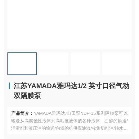
江苏YAMADA雅玛达1/2 英寸口径气动
双隔膜泵
产品简介：
YAMADA雅玛达/山田泵NDP-15系列隔膜泵可以
输送从高腐蚀性液体到高粘度液体的各种液体，乙醇的输送/
润滑剂和液压油的输送/向辊涂机供应油漆/收集切削油/纯水和
化学品的输送/粘合剂的涂抹/喷涂玻璃/设备安装/油墨和颜料