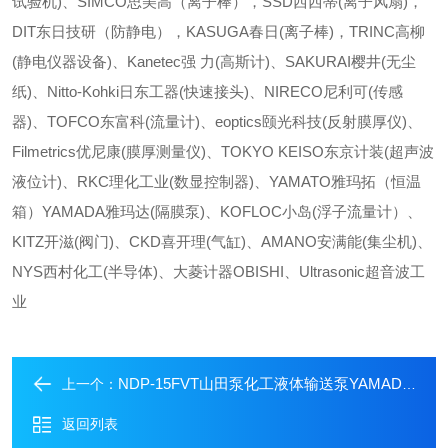
试验机)、SIMCO思美高（离子棒），SSD西西蒂(离子风扇)，
DIT东日技研（防静电），KASUGA春日(离子棒)，TRINC高柳
(静电仪器设备)、Kanetec强 力(高斯计)、SAKURAI樱井(无尘
纸)、Nitto-Kohki日东工器(快速接头)、NIRECO尼利可(传感
器)、TOFCO东富科(流量计)、eoptics颐光科技(反射膜厚仪)、
Filmetrics优尼康(膜厚测量仪)、TOKYO KEISO东京计装(超声波
液位计)、RKC理化工业(数显控制器)、YAMATO雅玛拓（恒温
箱）YAMADA雅玛达(隔膜泵)、KOFLOC小岛(浮子流量计）、
KITZ开滋(阀门)、CKD喜开理(气缸)、AMANO安满能(集尘机)、
NYS西村化工(半导体)、大菱计器OBISHI、Ultrasonic超音波工
业
NDP-15FVT山田泵化工液体输送泵YAMADA雅玛达防腐隔膜泵
上一个：
返回列表