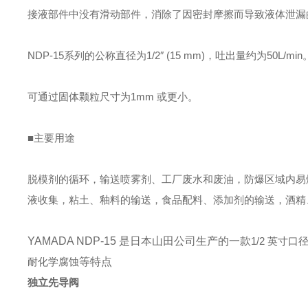
接液部件中没有滑动部件，消除了因密封摩擦而导致液体泄漏
NDP-15系列的公称直径为1/2″ (15 mm)，吐出量约为50L/min
可通过固体颗粒尺寸为1mm 或更小。
■主要用途
脱模剂的循环，输送喷雾剂、工厂废水和废油，防爆区域内易
液收集，粘土、釉料的输送，食品配料、添加剂的输送，酒精
YAMADA NDP-15 是日本山田公司生产的一款
1/2 英寸口
耐化学腐蚀
等特点
独立先导阀