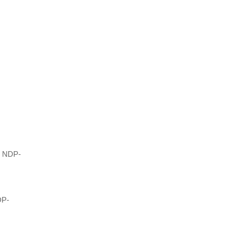
、NDP-
P-