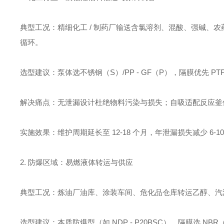
典型工况：精细化工 / 制药厂输送含氯溶剂、混酸、强碱、农药
循环。
选型建议：泵体选不锈钢（S）/PP - GF（P），隔膜优先 PTFE
解决痛点：无泄漏设计杜绝物料污染与损失；自吸适配反应釜
实施效果：维护周期延长至 12-18 个月，年泄漏损失减少 6-10
2. 防爆区域：易燃液体转运与供应
典型工况：炼油厂油库、涂装车间、危化品仓库转运乙醇、汽油、
选型建议：本质防爆型（如 NDP - P20BSC），隔膜选 NBR（