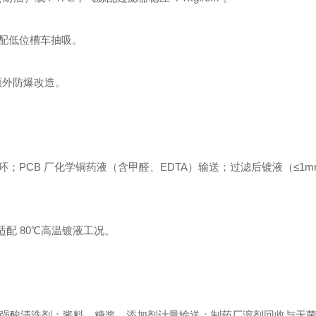
配低位槽车抽吸。
需额外防爆改造。
PCB 厂化学铜药液（含甲醛、EDTA）输送；过滤后镀液（≤1m
），适配 80℃高温镀液工况。
3 等强碱强酸清洗剂；酱料、糖浆、添加剂计量输送；制药厂溶剂回收与无