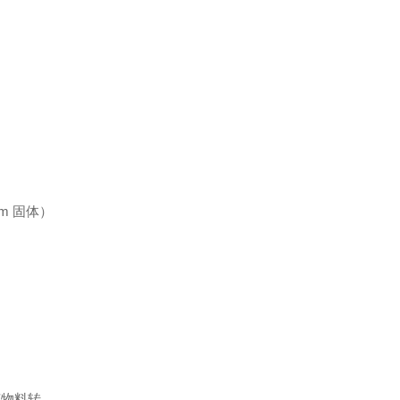
m 固体）
菌物料转