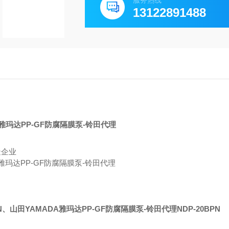
服务热线
13122891488
造企业
N
、
山田YAMADA雅玛达PP-GF防腐隔膜泵-铃田代理
NDP-20BPN