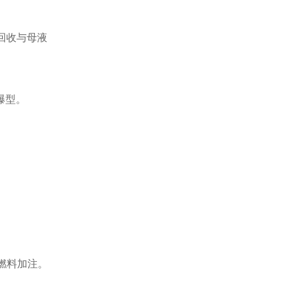
剂回收与母液
防爆型。
区燃料加注。