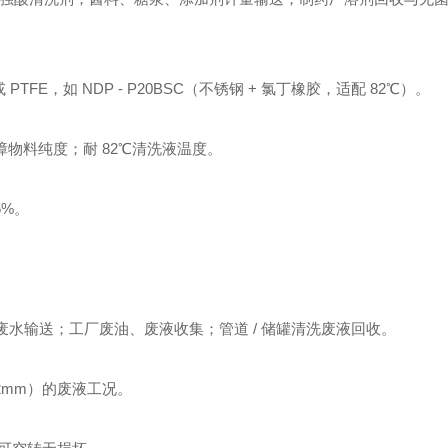
PTFE，如 NDP - P20BSC（不锈钢 + 氯丁橡胶，适配 82℃）。
保障物料纯度；耐 82℃清洗液温度。
5%。
废水输送；工厂废油、废液收集；管道 / 储罐清洗废液回收。
（≤2mm）的废液工况。