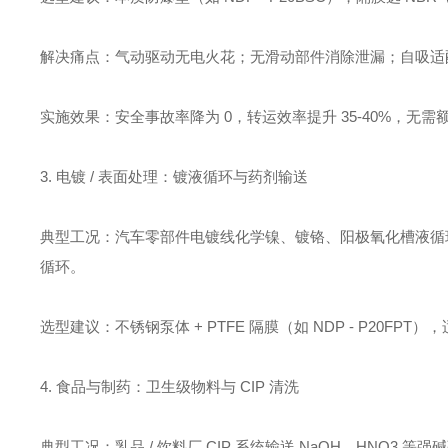
解决痛点：气动驱动无电火花；无滑动部件消除泄漏；自吸适
实施效果：安全事故率降为 0，转运效率提升 35-40%，无
3. 电镀 / 表面处理：镀液循环与药剂输送
典型工况：汽车零部件电镀线化学镍、镀铬、阳极氧化槽液循环；
循环。
选型建议：不锈钢泵体 + PTFE 隔膜（如 NDP - P20FPT
4. 食品与制药：卫生级物料与 CIP 清洗
典型工况：乳品 / 饮料厂 CIP 系统输送 NaOH、HNO