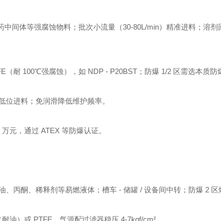
中间体等强腐蚀物料；批次小流量（30-80L/min）精准进料；溶
（耐 100℃强腐蚀），如 NDP - P20BST；防爆 1/2 区需选本质
低位进料；免润滑降低维护频率。
 万元，通过 ATEX 等防爆认证。
丙酮、稀释剂等易燃液体；槽车 - 储罐 / 设备间中转；防爆 2 
耐油）或 PTFE，气源配过滤器稳压 4-7kgf/cm²。