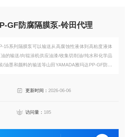
P-GF防腐隔膜泵-铃田代理
NDP-15系列隔膜泵可以输送从高腐蚀性液体到高粘度液体
油的输送/向辊涂机供应油漆/收集切削油/纯水和化学品
装/油墨和颜料的输送等山田YAMADA雅玛达PP-GF防腐
更新时间：
2026-06-06
访问量：
185