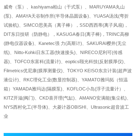
威奇（泵）、kashiyama柏山（干式泵）、MARUYAMA丸山
(泵)、AMAYA天谷制作所(半导体晶圆设备)、YUASA汤浅(弯折
试验机)、SIMCO思美高（离子棒），SSD西西蒂(离子风扇)，
DIT东日技研（防静电），KASUGA春日(离子棒)，TRINC高柳
(静电仪器设备)、Kanetec强 力(高斯计)、SAKURAI樱井(无尘
纸)、Nitto-Kohki日东工器(快速接头)、NIRECO尼利可(传感
器)、TOFCO东富科(流量计)、eoptics颐光科技(反射膜厚仪)、
Filmetrics优尼康(膜厚测量仪)、TOKYO KEISO东京计装(超声波
液位计)、RKC理化工业(数显控制器)、YAMATO雅玛拓（恒温
箱）YAMADA雅玛达(隔膜泵)、KOFLOC小岛(浮子流量计）、
KITZ开滋(阀门)、CKD喜开理(气缸)、AMANO安满能(集尘机)、
NYS西村化工(半导体)、大菱计器OBISHI、Ultrasonic超音波工
业