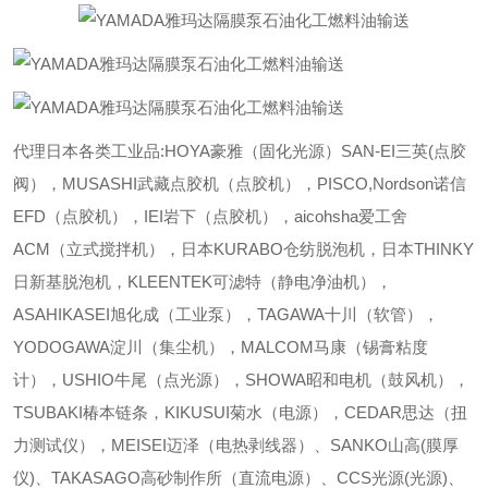
代理日本各类工业品:HOYA豪雅（固化光源）SAN-EI三英(点胶
阀），MUSASHI武藏点胶机（点胶机），PISCO,Nordson诺信
EFD（点胶机），IEI岩下（点胶机），aicohsha爱工舍
ACM（立式搅拌机），日本KURABO仓纺脱泡机，日本THINKY
日新基脱泡机，KLEENTEK可滤特（静电净油机），
ASAHIKASEI旭化成（工业泵），TAGAWA十川（软管），
YODOGAWA淀川（集尘机），MALCOM马康（锡膏粘度
计），USHIO牛尾（点光源），SHOWA昭和电机（鼓风机），
TSUBAKI椿本链条，KIKUSUI菊水（电源），CEDAR思达（扭
力测试仪），MEISEI迈泽（电热剥线器）、SANKO山高(膜厚
仪)、TAKASAGO高砂制作所（直流电源）、CCS光源(光源)、