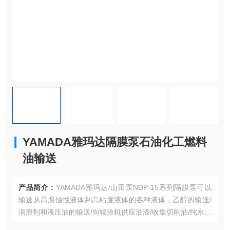
YAMADA雅玛达隔膜泵石油化工燃料
油输送
产品简介：
YAMADA雅玛达/山田泵NDP-15系列隔膜泵可以
输送从高腐蚀性液体到高粘度液体的各种液体，乙醇的输送/
润滑剂和液压油的输送/向辊涂机供应油漆/收集切削油/纯水和
化学品的输送/粘合剂的涂抹/喷涂玻璃/设备安装/油墨和颜料