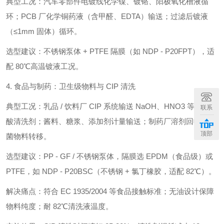
典型工况：汽车零部件电镀线化学镍、镀铬、阳极氧化槽液循
环；PCB 厂化学铜药液（含甲醛、EDTA）输送；过滤后镀液
（≤1mm 固体）循环。
选型建议：不锈钢泵体 + PTFE 隔膜（如 NDP - P20FPT），适
配 80℃高温镀液工况。
4. 食品与制药：卫生级物料与 CIP 清洗
典型工况：乳品 / 饮料厂 CIP 系统输送 NaOH、HNO3 等强碱强
联系
酸清洗剂；酱料、糖浆、添加剂计量输送；制药厂溶剂回收与无
顶部
菌物料转移。
选型建议：PP - GF / 不锈钢泵体，隔膜选 EPDM（食品级）或
PTFE，如 NDP - P20BSC（不锈钢 + 氯丁橡胶，适配 82℃）。
解决痛点：符合 EC 1935/2004 等食品接触标准；无油设计保障
物料纯度；耐 82℃清洗液温度。