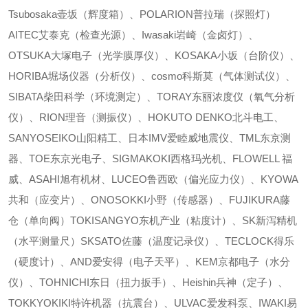
Tsubosaka壶坂（辉度箱）、POLARION普拉瑞（探照灯）
AITEC艾泰克（检查光源）、Iwasaki岩崎（金卤灯）、
OTSUKA大塚电子（光学膜厚仪）、KOSAKA小坂（台阶仪）、
HORIBA堀场仪器（分析仪）、cosmo科斯莫（气体测试仪）、
SIBATA柴田科学（环境测定）、TORAY东丽浓度仪（氧气分析
仪）、RION理音（测振仪）、HOKUTO DENKO北斗电工、
SANYOSEIKO山阳精工、日本IMV爱睦威地震仪、TML东京测
器、TOE东京光电子、SIGMAKOKI西格玛光机、FLOWELL 福
威、ASAHI旭有机材、LUCEO鲁西欧（偏光应力仪）、KYOWA
共和（应变片）、ONOSOKKI小野（传感器）、FUJIKURA藤
仓（单向阀）TOKISANGYO东机产业（粘度计）、SK新泻精机
（水平测量尺）SKSATO佐藤（温度记录仪）、TECLOCK得乐
（硬度计）、AND爱安得（电子天平）、KEM京都电子（水分
仪）、TOHNICHI东日（扭力扳手）、Heishin兵神（定子）、
TOKKYOKIKI特许机器（抗震台）、ULVAC爱发科泵、IWAKI易