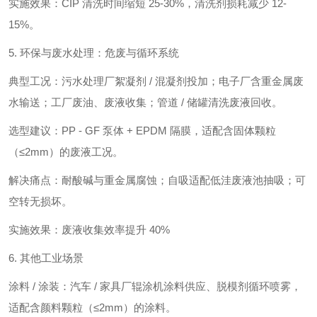
实施效果：CIP 清洗时间缩短 25-30%，清洗剂损耗减少 12-
15%。
5. 环保与废水处理：危废与循环系统
典型工况：污水处理厂絮凝剂 / 混凝剂投加；电子厂含重金属废
水输送；工厂废油、废液收集；管道 / 储罐清洗废液回收。
选型建议：PP - GF 泵体 + EPDM 隔膜，适配含固体颗粒
（≤2mm）的废液工况。
解决痛点：耐酸碱与重金属腐蚀；自吸适配低洼废液池抽吸；可
空转无损坏。
实施效果：废液收集效率提升 40%
6. 其他工业场景
涂料 / 涂装：汽车 / 家具厂辊涂机涂料供应、脱模剂循环喷雾，
适配含颜料颗粒（≤2mm）的涂料。