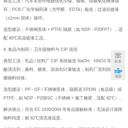
典型工况：汽车零部件电镀线化学镍、镀铬、阳极氧化槽液循
环；PCB 厂化学铜药液（含甲醛、EDTA）输送；过滤后镀液
（≤1mm 固体）循环。
选型建议：不锈钢泵体 + PTFE 隔膜（如 NDP - P20FPT），适
配 80℃高温镀液工况。
4. 食品与制药：卫生级物料与 CIP 清洗
典型工况：乳品 / 饮料厂 CIP 系统输送 NaOH、HNO3 等强碱强
联系
酸清洗剂；酱料、糖浆、添加剂计量输送；制药厂溶剂回收与无
顶部
菌物料转移。
选型建议：PP - GF / 不锈钢泵体，隔膜选 EPDM（食品级）或
PTFE，如 NDP - P20BSC（不锈钢 + 氯丁橡胶，适配 82℃）。
解决痛点：符合 EC 1935/2004 等食品接触标准；无油设计保障
物料纯度；耐 82℃清洗液温度。