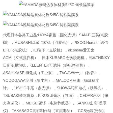
代理日本各类工业品:HOYA豪雅（固化光源）SAN-EI三英(点胶
阀），MUSASHI武藏点胶机（点胶机），PISCO,Nordson诺信
EFD（点胶机），IEI岩下（点胶机），aicohsha爱工舍
ACM（立式搅拌机），日本KURABO仓纺脱泡机，日本THINKY
日新基脱泡机，KLEENTEK可滤特（静电净油机），
ASAHIKASEI旭化成（工业泵），TAGAWA十川（软管），
YODOGAWA淀川（集尘机），MALCOM马康（锡膏粘度
计），USHIO牛尾（点光源），SHOWA昭和电机（鼓风机），
TSUBAKI椿本链条，KIKUSUI菊水（电源），CEDAR思达（扭
力测试仪），MEISEI迈泽（电热剥线器）、SANKO山高(膜厚
仪)、TAKASAGO高砂制作所（直流电源）、CCS光源(光源)、