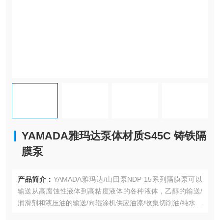
YAMADA雅玛达泵体材质S45C 铸铁隔
膜泵
产品简介：
YAMADA雅玛达/山田泵NDP-15系列隔膜泵可以
输送从高腐蚀性液体到高粘度液体的各种液体，乙醇的输送/
润滑剂和液压油的输送/向辊涂机供应油漆/收集切削油/纯水和
化学品的输送/粘合剂的涂抹/喷涂玻璃/设备安装/油墨和颜料