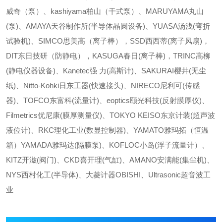
威奇（泵）、kashiyama柏山（干式泵）、MARUYAMA丸山
(泵)、AMAYA天谷制作所(半导体晶圆设备)、YUASA汤浅(弯折
试验机)、SIMCO思美高（离子棒），SSD西西蒂(离子风扇)，
DIT东日技研（防静电），KASUGA春日(离子棒)，TRINC高柳
(静电仪器设备)、Kanetec强 力(高斯计)、SAKURAI樱井(无尘
纸)、Nitto-Kohki日东工器(快速接头)、NIRECO尼利可(传感
器)、TOFCO东富科(流量计)、eoptics颐光科技(反射膜厚仪)、
Filmetrics优尼康(膜厚测量仪)、TOKYO KEISO东京计装(超声波
液位计)、RKC理化工业(数显控制器)、YAMATO雅玛拓（恒温
箱）YAMADA雅玛达(隔膜泵)、KOFLOC小岛(浮子流量计）、
KITZ开滋(阀门)、CKD喜开理(气缸)、AMANO安满能(集尘机)、
NYS西村化工(半导体)、大菱计器OBISHI、Ultrasonic超音波工
业