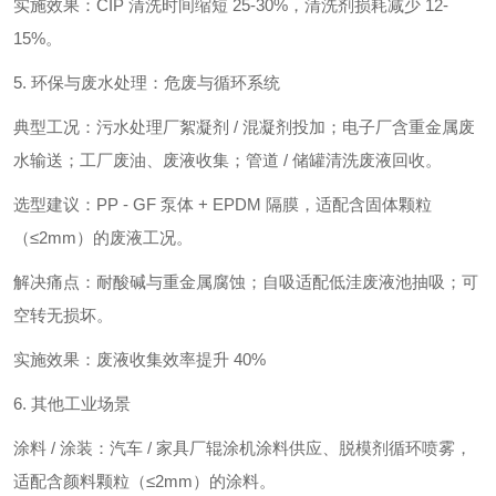
实施效果：CIP 清洗时间缩短 25-30%，清洗剂损耗减少 12-
15%。
5. 环保与废水处理：危废与循环系统
典型工况：污水处理厂絮凝剂 / 混凝剂投加；电子厂含重金属废
水输送；工厂废油、废液收集；管道 / 储罐清洗废液回收。
选型建议：PP - GF 泵体 + EPDM 隔膜，适配含固体颗粒
（≤2mm）的废液工况。
解决痛点：耐酸碱与重金属腐蚀；自吸适配低洼废液池抽吸；可
空转无损坏。
实施效果：废液收集效率提升 40%
6. 其他工业场景
涂料 / 涂装：汽车 / 家具厂辊涂机涂料供应、脱模剂循环喷雾，
适配含颜料颗粒（≤2mm）的涂料。