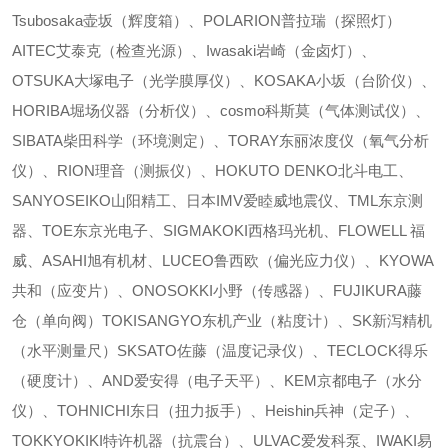
Tsubosaka壶坂（辉度箱）、POLARION普拉瑞（探照灯）
AITEC艾泰克（检查光源）、Iwasaki岩崎（金卤灯）、
OTSUKA大塚电子（光学膜厚仪）、KOSAKA小坂（台阶仪）、
HORIBA堀场仪器（分析仪）、cosmo科斯莫（气体测试仪）、
SIBATA柴田科学（环境测定）、TORAY东丽浓度仪（氧气分析
仪）、RION理音（测振仪）、HOKUTO DENKO北斗电工、
SANYOSEIKO山阳精工、日本IMV爱睦威地震仪、TML东京测
器、TOE东京光电子、SIGMAKOKI西格玛光机、FLOWELL 福
威、ASAHI旭有机材、LUCEO鲁西欧（偏光应力仪）、KYOWA
共和（应变片）、ONOSOKKI小野（传感器）、FUJIKURA藤
仓（单向阀）TOKISANGYO东机产业（粘度计）、SK新泻精机
（水平测量尺）SKSATO佐藤（温度记录仪）、TECLOCK得乐
（硬度计）、AND爱安得（电子天平）、KEM京都电子（水分
仪）、TOHNICHI东日（扭力扳手）、Heishin兵神（定子）、
TOKKYOKIKI特许机器（抗震台）、ULVAC爱发科泵、IWAKI易