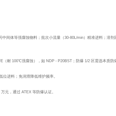
中间体等强腐蚀物料；批次小流量（30-80L/min）精准进料；溶
（耐 100℃强腐蚀），如 NDP - P20BST；防爆 1/2 区需选本质
低位进料；免润滑降低维护频率。
 万元，通过 ATEX 等防爆认证。