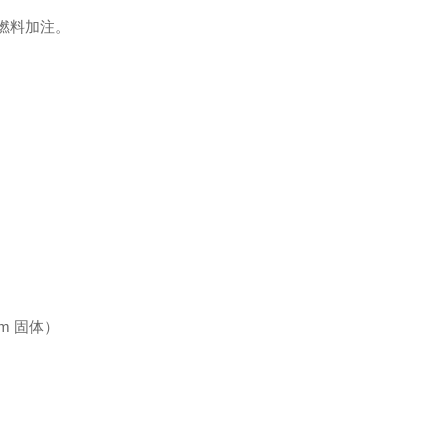
区燃料加注。
m 固体）