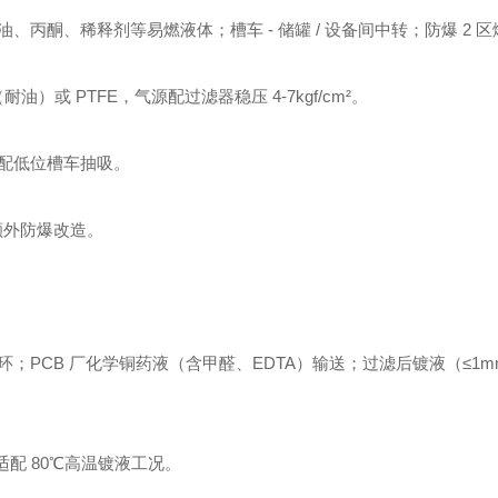
丙酮、稀释剂等易燃液体；槽车 - 储罐 / 设备间中转；防爆 2 
耐油）或 PTFE，气源配过滤器稳压 4-7kgf/cm²。
配低位槽车抽吸。
需额外防爆改造。
PCB 厂化学铜药液（含甲醛、EDTA）输送；过滤后镀液（≤1m
），适配 80℃高温镀液工况。