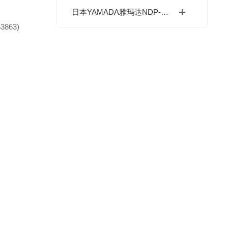
日本YAMADA雅玛达NDP-15气动隔膜泵应用领域
863)