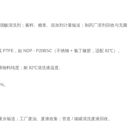
3 等强碱强酸清洗剂；酱料、糖浆、添加剂计量输送；制药厂溶剂回收与无
PTFE，如 NDP - P20BSC（不锈钢 + 氯丁橡胶，适配 82℃）。
保障物料纯度；耐 82℃清洗液温度。
5%。
废水输送；工厂废油、废液收集；管道 / 储罐清洗废液回收。