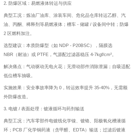
2. 防爆区域：易燃液体转运与供应
典型工况：炼油厂油库、涂装车间、危化品仓库转运乙醇、汽
油、丙酮、稀释剂等易燃液体；槽车 - 储罐 / 设备间中转；防爆
2 区燃料加注。
选型建议：本质防爆型（如 NDP - P20BSC），隔膜选
NBR（耐油）或 PTFE，气源配过滤器稳压 4-7kgf/cm²。
解决痛点：气动驱动无电火花；无滑动部件消除泄漏；自吸适配
低位槽车抽吸。
实施效果：安全事故率降为 0，转运效率提升 35-40%，无需额
外防爆改造。
3. 电镀 / 表面处理：镀液循环与药剂输送
典型工况：汽车零部件电镀线化学镍、镀铬、阳极氧化槽液循
环；PCB 厂化学铜药液（含甲醛、EDTA）输送；过滤后镀液