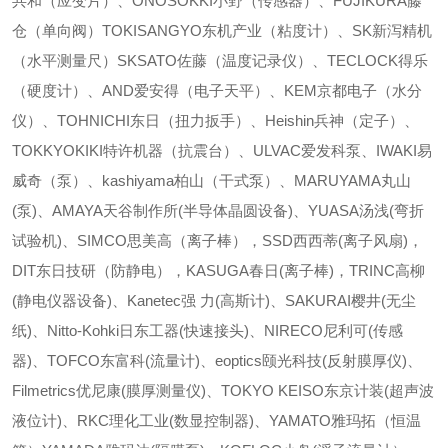
共和（应变片）、ONOSOKKI小野（传感器）、FUJIKURA藤
仓（单向阀）TOKISANGYO东机产业（粘度计）、SK新泻精机
（水平测量尺）SKSATO佐藤（温度记录仪）、TECLOCK得乐
（硬度计）、AND爱安得（电子天平）、KEM京都电子（水分
仪）、TOHNICHI东日（扭力扳手）、Heishin兵神（定子）、
TOKKYOKIKI特许机器（抗震台）、ULVAC爱发科泵、IWAKI易
威奇（泵）、kashiyama柏山（干式泵）、MARUYAMA丸山
(泵)、AMAYA天谷制作所(半导体晶圆设备)、YUASA汤浅(弯折
试验机)、SIMCO思美高（离子棒），SSD西西蒂(离子风扇)，
DIT东日技研（防静电），KASUGA春日(离子棒)，TRINC高柳
(静电仪器设备)、Kanetec强 力(高斯计)、SAKURAI樱井(无尘
纸)、Nitto-Kohki日东工器(快速接头)、NIRECO尼利可(传感
器)、TOFCO东富科(流量计)、eoptics颐光科技(反射膜厚仪)、
Filmetrics优尼康(膜厚测量仪)、TOKYO KEISO东京计装(超声波
液位计)、RKC理化工业(数显控制器)、YAMATO雅玛拓（恒温