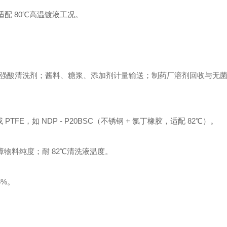
），适配 80℃高温镀液工况。
3 等强碱强酸清洗剂；酱料、糖浆、添加剂计量输送；制药厂溶剂回收与无
PTFE，如 NDP - P20BSC（不锈钢 + 氯丁橡胶，适配 82℃）。
保障物料纯度；耐 82℃清洗液温度。
5%。