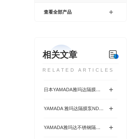
查看全部产品
相关文章
RELATED ARTICLES
日本YAMADA雅玛达隔膜泵NDP-25系列的玻纤增强聚丙烯（PP-GF）泵体
YAMADA 雅玛达隔膜泵NDP-25系列铸铁（S45C）简介
YAMADA雅玛达不锈钢隔膜泵NDP-15系列深度分析