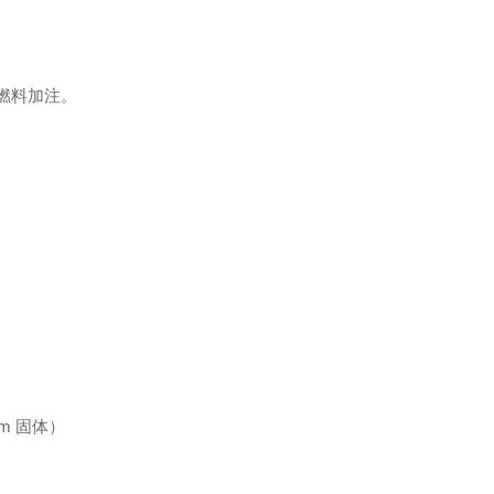
区燃料加注。
m 固体）