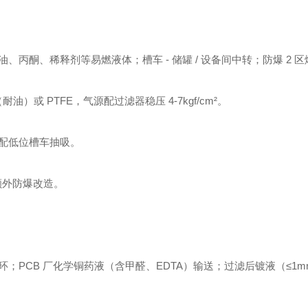
丙酮、稀释剂等易燃液体；槽车 - 储罐 / 设备间中转；防爆 2 
耐油）或 PTFE，气源配过滤器稳压 4-7kgf/cm²。
配低位槽车抽吸。
需额外防爆改造。
PCB 厂化学铜药液（含甲醛、EDTA）输送；过滤后镀液（≤1m