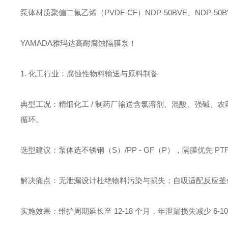
泵体材质聚偏二氟乙烯（PVDF-CF）NDP-50BVE、NDP-50BVV
YAMADA雅玛达高耐腐蚀隔膜泵！
1. 化工行业：腐蚀性物料输送与原料制备
典型工况：精细化工 / 制药厂输送含氯溶剂、混酸、强碱、农药
循环。
选型建议：泵体选不锈钢（S）/PP - GF（P），隔膜优先 PTFE
解决痛点：无泄漏设计杜绝物料污染与损失；自吸适配反应釜
实施效果：维护周期延长至 12-18 个月，年泄漏损失减少 6-10