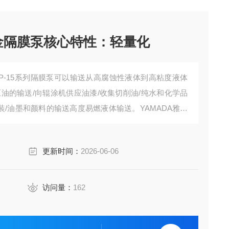
合金隔膜泵核心特性：轻量化
NDP-15系列隔膜泵可以输送从高腐蚀性液体到高粘度液体
油的输送/向辊涂机供应油漆/收集切削油/纯水和化学品
装/油墨和颜料的输送高度易燃液体输送。YAMADA雅玛
BAH/T
更新时间：
2026-06-06
访问量：
162