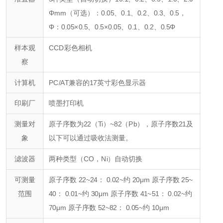
Φmm
（可选）：
0.05、0.1、0.2、0.3、0.5，
Φ
：0.05×0.5、0.5×0.05、0.1、0.2、0.5Φ
样本观
CCD彩色相机
察
计算机
PC/AT兼容
的17英寸彩色显示器
印刷厂
喷墨打印机
测量对
原子序数为22（Ti）~82（Pb），原子
序数21及
象
以下可以通过吸收法测量。
滤波器
两种类型（CO，Ni）自动切换
可测量
原子序数 22~24： 0.02~约 20μm 原子
序数 25~
范围
40： 0.01~约 30μm 原子
序数 41~51： 0.02~约
70μm 原子
序数 52~82： 0.05~约 10μm