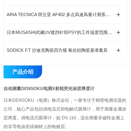
ARIA TECNICA 阿立亚 AF402 多点风速风量计测系统--适用行业 & 应用场景
日本MUSASHI武藏UV遮挡针筒PSY的工作温度范围是多少？
SODICK F.T 沙迪克陶瓷四方规 氧化铝陶瓷基准量具
产品介绍
自动测量DENSOKU电测X射线荧光涂层厚度计
日本DENSOKU（电测）株式会社，一家专注于精密电测仪器的
公司，核心产品包括涡电流式和电解式膜厚计，用于测量金属涂
层厚度。涡电流式膜厚计‌：如 ‌DS-110‌，适合测量非磁性金属上
的非导电涂层或钢材上的电镀层。