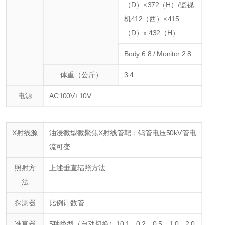
（D）×372（H）
/监视
机412（西）×415
（D）x 432（H）
Body 6.8 / Monitor 2.8
体重（公斤）
3.4
电源
AC100V+10V
X射线源
油浸微型微聚焦X射线管
靶：钨
管电压50kV
管电
流可变
照射方
上述垂直辐照方法
法
探测器
比例计数管
准直器
5种类型（自动切换）10.1
、0.2、0.5、1.0、2.0