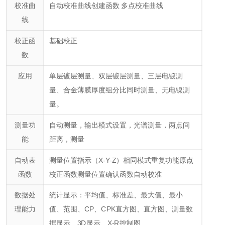
校准曲
自动校准曲线创建函数 多点校准曲线
线
校正函
基础校正
数
应用
单层镀层测量
、双层镀层测量
、三层电镀测
量
、合金薄膜厚度组分比同时测量
、无电镍测
量。
测量功
自动测量
，输出模式设置
，光谱测量
，两点间
能
距离，测量
自动表
测量位置指示（X-Y-Z）
相同模式重复功能
原点
函数
校正函数
测量位置确认函数
自动校准
数据处
统计显示：平均值、标准差、最大值、最小
理能力
值、范围、CP、CPK
直方图、直方图、测量数
据显示
、3D显示
、X-R控制图