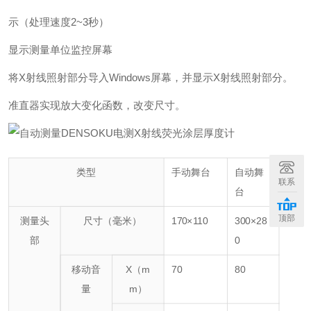
示（处理速度2~3秒）
显示测量单位监控屏幕
将X射线照射部分导入Windows屏幕，并显示X射线照射部分。
准直器实现放大变化函数，改变尺寸。
类型
手动舞台
自动舞
联系
台
顶部
测量头
尺寸（毫米）
170×110
300×28
部
0
移动音
X（m
70
80
量
m）