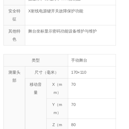
安全特
X射线电源键开关
故障保护功能
征
其他特
舞台坐标显示
密码功能
设备维护与维护
色
类型
手动舞台
测量头
尺寸（毫米）
170×110
部
移动音
X（m
70
量
m）
Y（m
70
m）
Z（m
80