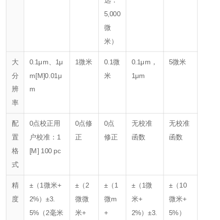
5,000
微
米）
大
0.1μm、1μ
1微米
0.1微
0.1μm，
5微米
分
m
[M]0.01μ
米
1μm
辨
m
率
配
0点校正
用
0点修
0点
无校准
无校准
置
户校准：1
正
修正
函数
函数
格
[M] 100 pc
式
精
±（1微米+
±（2
±（1
±（1微
±（10
度
2%）
±3.
微微
微m
米+
微米+
5%
（2毫米
米+
+
2%）
±3.
5%）