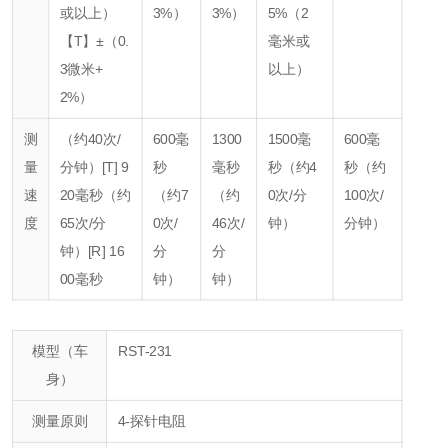
或以上）
3%）
3%）
5%
（2
【T】±
（0.
毫米或
3微米+
以上）
2%）
测
（约40次/
600毫
1300
1500毫
600毫
量
分钟）
[T] 9
秒
毫秒
秒
（约4
秒
（约
速
20毫秒
（约
（约7
（约
0次/分
100次/
度
65次/分
0次/
46次/
钟）
分钟）
钟）
[R] 16
分
分
00毫秒
钟）
钟）
模型（车
RST-231
身）
测量原则
4-探针电阻