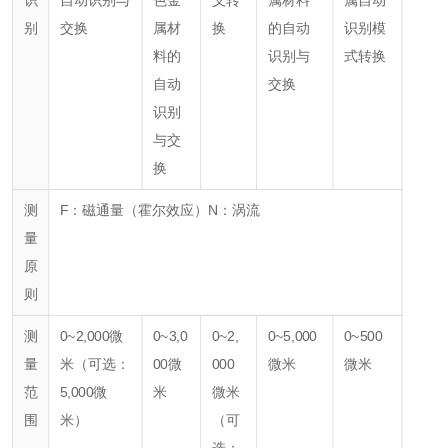
识
自动识别与
色金
义转
属材料
属自动
别
交换
属材
换
的自动
识别模
料
的
识别与
式转换
自动
交换
识别
与交
换
测
F：磁通量（霍尔效应）
N：涡流
量
原
则
测
0~2,000微
0~3,0
0~2,
0~5,000
0~500
量
米
（可选：
00微
000
微米
微米
范
5,000微
米
微米
围
米）
（可
选：