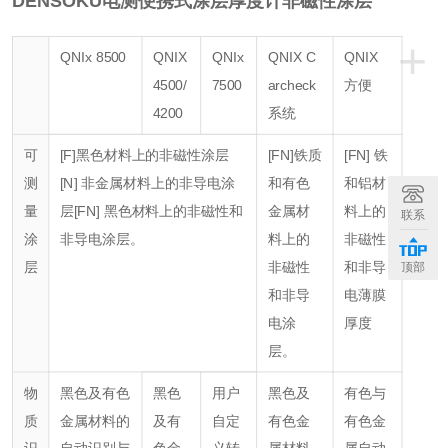
DENSOKU电测便携式涂层厚度计非磁性涂层
+
QNIx 8500
QNIX
QNIx
QNIX C
QNIX
4500/
7500
archeck
方便
4200
系统
可
[F]
黑色材料上的非磁性涂层
[FN]
铁质
[FN] 铁
测
[N] 非金属材料上的非导电涂
和有色
和铝
材
量
层
[FN] 黑色材料上的非磁性和
金属材
料上的
联系
涂
非导电涂层。
料上的
非磁性
层
非磁性
和非导
顶部
和
非导
电
薄膜
电涂
厚度
层。
物
黑色及有色
黑色
用户
黑色及
有色与
质
金属材料
的
及有
自定
有色金
有色金