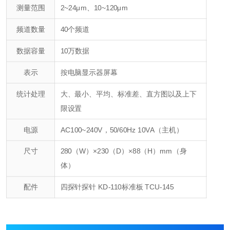
测量范围
2~24μm、10~120μm
频道数量
40个频道
数据容量
10万数据
表示
按电脑显示器屏幕
统计处理
大、最小、平均、标准差、直方图以及上下
限设置
电源
AC100~240V，50/60Hz 10VA（主机）
尺寸
280（W）×230（D）×88（H）mm（身
体）
配件
四探针探针 KD-110
标准板 TCU-145