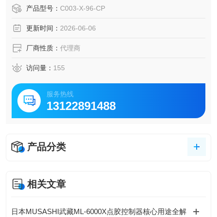
司，其产品广泛应用于电子制造、光学装配和生物医学等领
产品型号：
C003-X-96-CP
域。该品牌以高精度、抗静电和耐化学腐蚀性能著称，核心
更新时间：
2026-06-06
产品包括真空吸笔（真空镊子）、真空泵、吸嘴及管道等，
适用于5、6、8和12英寸晶圆的
厂商性质：
代理商
访问量：
155
服务热线
13122891488
产品分类
相关文章
日本MUSASHI武藏ML-6000X点胶控制器核心用途全解