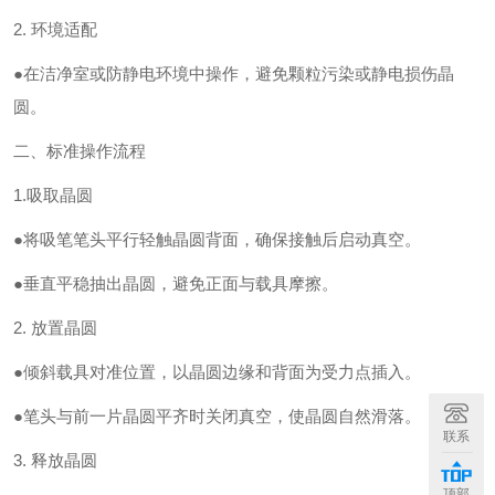
2. 环境适配
●在洁净室或防静电环境中操作，避免颗粒污染或静电损伤晶
圆。
二、标准操作流程
1.吸取晶圆
●将吸笔笔头平行轻触晶圆背面，确保接触后启动真空。
●垂直平稳抽出晶圆，避免正面与载具摩擦。
2. 放置晶圆
●倾斜载具对准位置，以晶圆边缘和背面为受力点插入。
●笔头与前一片晶圆平齐时关闭真空，使晶圆自然滑落。
联系
3. 释放晶圆
顶部