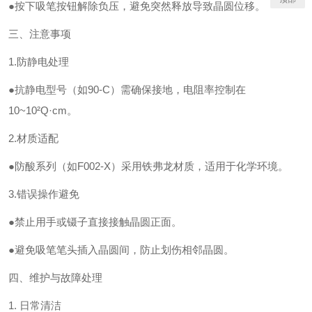
●按下吸笔按钮解除负压，避免突然释放导致晶圆位移。
三、注意事项
1.防静电处理
●抗静电型号（如90-C）需确保接地，电阻率控制在
10~10²Q·cm。
2.材质适配
●防酸系列（如F002-X）采用铁弗龙材质，适用于化学环境。
3.错误操作避免
●禁止用手或镊子直接接触晶圆正面。
●避免吸笔笔头插入晶圆间，防止划伤相邻晶圆。
四、维护与故障处理
1. 日常清洁