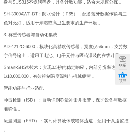
身与SUS316不锈钢秤盘，具备计数功能，适合大规模分拣 。
‌SH-3000AWP-BT‌：防水设计（IP65），配备蓝牙数据传输与三
色对比灯，适用于潮湿或高卫生要求的生产环境 。
3. ‌称重传感器与自动化集成‌
‌AD-4212C-6000‌：模块化高精度传感器，宽度仅‌59mm‌，支持数
字信号输出，适用于电池、电子元件与医药灌装的在线计量 。
联系
‌Smart-SHS®技术‌：实现‌0.5秒内稳定响应‌，内部分辨率达
1/10,000,000，有效抑制温度漂移与机械疲劳 。
顶部
智能功能与行业适配
‌冲击检测（ISD）‌：自动识别称量冲击并报警，保护设备与数据
准确性 。
‌流量测量（FRD）‌：实时计算液体或粉体流速，适用于泵送监控
。