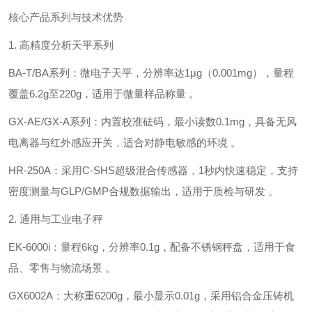
核心产品系列与技术优势
1. ‌高精度分析天平系列‌
‌BA-T/BA系列‌：微电子天平，分辨率达‌1μg（0.001mg）‌，量程
覆盖6.2g至220g，适用于微量样品称量 。
‌GX-AE/GX-A系列‌：内置校准砝码，最小读数‌0.1mg‌，具备无风
电离器与红外感应开关，适合对静电敏感的环境 。
‌HR-250A‌：采用‌C-SHS超级混合传感器‌，1秒内快速稳定，支持
密度测量与GLP/GMP合规数据输出，适用于质检与研发 。
2. ‌通用与工业电子秤‌
‌EK-6000i‌：量程‌6kg‌，分辨率‌0.1g‌，配备不锈钢秤盘，适用于食
品、零售与物流场景 。
‌GX6002A‌：大称重‌6200g‌，最小显示‌0.01g‌，采用铝合金压铸机