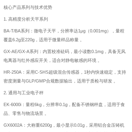
核心产品系列与技术优势
1. ‌高精度分析天平系列‌
‌BA-T/BA系列‌：微电子天平，分辨率达‌1μg（0.001mg）‌，量程
覆盖6.2g至220g，适用于微量样品称量 。
‌GX-AE/GX-A系列‌：内置校准砝码，最小读数‌0.1mg‌，具备无风
电离器与红外感应开关，适合对静电敏感的环境 。
‌HR-250A‌：采用‌C-SHS超级混合传感器‌，1秒内快速稳定，支持
密度测量与GLP/GMP合规数据输出，适用于质检与研发 。
2. ‌通用与工业电子秤‌
‌EK-6000i‌：量程‌6kg‌，分辨率‌0.1g‌，配备不锈钢秤盘，适用于食
品、零售与物流场景 。
‌GX6002A‌：大称重‌6200g‌，最小显示‌0.01g‌，采用铝合金压铸机