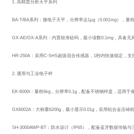
1. ‌高精度分析天平系列‌
‌BA-T/BA系列‌：微电子天平，分辨率达‌1μg（0.001mg）‌
‌GX-AE/GX-A系列‌：内置校准砝码，最小读数‌0.1mg‌
‌HR-250A‌：采用‌C-SHS超级混合传感器‌，1秒内快速稳
2. ‌通用与工业电子秤‌
‌EK-6000i‌：量程‌6kg‌，分辨率‌0.1g‌，配备不锈钢秤盘，
‌GX6002A‌：大称重‌6200g‌，最小显示‌0.01g‌，采用
‌SH-3000AWP-BT‌：防水设计（IP65），配备蓝牙数