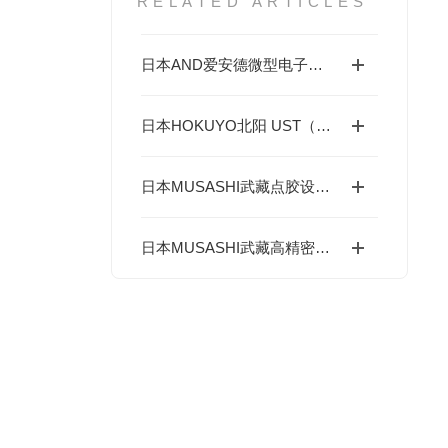
RELATED ARTICLES
日本AND爱安德微型电子天平/分析天平（BA-T系列/BA系列（A&D Borealis）
日本HOKUYO北阳 UST（US）系列二维激光扫描光电传感器
日本MUSASHI武藏点胶设备，光通信与显示行业精准控制胶层厚薄均匀度
日本MUSASHI武藏高精密台式机械臂SHOTMASTER SX在哪些行业有应用？