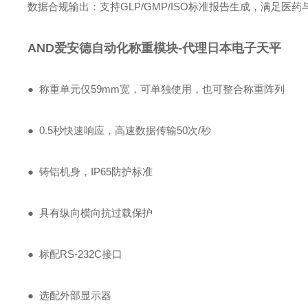
‌数据合规输出‌：支持GLP/GMP/ISO标准报告生成，满足医
AND爱安德自动化称重模块-代理日本电子天平
● 称重单元仅59mm宽，可单独使用，也可整合称重阵列
● 0.5秒快速响应，高速数据传输50次/秒
● 铸铝机身，IP65防护标准
● 具有纵向横向抗过载保护
● 标配RS-232C接口
● 选配外部显示器