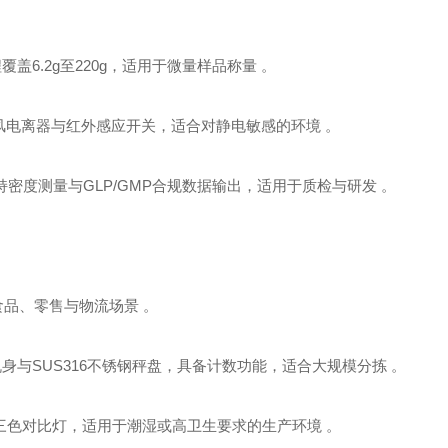
，量程覆盖6.2g至220g，适用于微量样品称量 。
，具备无风电离器与红外感应开关，适合对静电敏感的环境 。
定，支持密度测量与GLP/GMP合规数据输出，适用于质检与研发 。
适用于食品、零售与物流场景 。
铝合金压铸机身与SUS316不锈钢秤盘，具备计数功能，适合大规模分拣 。
据传输与三色对比灯，适用于潮湿或高卫生要求的生产环境 。