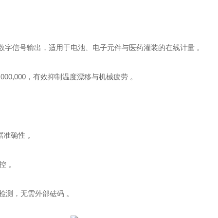
m‌，支持数字信号输出，适用于电池、电子元件与医药灌装的在线计量 。
10,000,000，有效抑制温度漂移与机械疲劳 。
据准确性 。
控 。
值检测，无需外部砝码 。