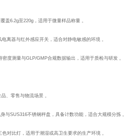
，量程覆盖6.2g至220g，适用于微量样品称量 。
，具备无风电离器与红外感应开关，适合对静电敏感的环境 。
定，支持密度测量与GLP/GMP合规数据输出，适用于质检与研发 。
适用于食品、零售与物流场景 。
铝合金压铸机身与SUS316不锈钢秤盘，具备计数功能，适合大规模分拣 。
据传输与三色对比灯，适用于潮湿或高卫生要求的生产环境 。