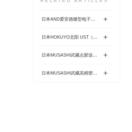
RELATED ARTICLES
日本AND爱安德微型电子天平/分析天平（BA-T系列/BA系列（A&D Borealis）
日本HOKUYO北阳 UST（US）系列二维激光扫描光电传感器
日本MUSASHI武藏点胶设备，光通信与显示行业精准控制胶层厚薄均匀度
日本MUSASHI武藏高精密台式机械臂SHOTMASTER SX在哪些行业有应用？