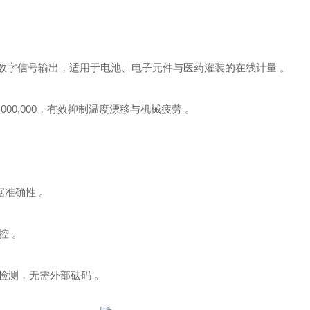
m‌，支持数字信号输出，适用于电池、电子元件与医药灌装的在线计量 。
10,000,000，有效抑制温度漂移与机械疲劳 。
据准确性 。
控 。
值检测，无需外部砝码 。