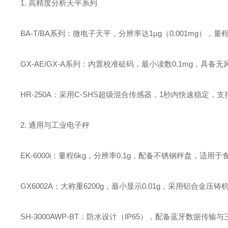
1. ‌高精度分析天平系列‌
‌BA-T/BA系列‌：微电子天平，分辨率达‌1μg（0.001mg）‌
‌GX-AE/GX-A系列‌：内置校准砝码，最小读数‌0.1mg‌
‌HR-250A‌：采用‌C-SHS超级混合传感器‌，1秒内快速稳
2. ‌通用与工业电子秤‌
‌EK-6000i‌：量程‌6kg‌，分辨率‌0.1g‌，配备不锈钢秤盘，
‌GX6002A‌：大称重‌6200g‌，最小显示‌0.01g‌，采用
‌SH-3000AWP-BT‌：防水设计（IP65），配备蓝牙数