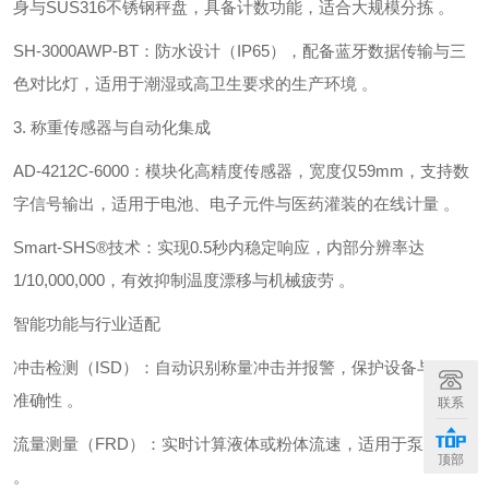
身与SUS316不锈钢秤盘，具备计数功能，适合大规模分拣 。
‌SH-3000AWP-BT‌：防水设计（IP65），配备蓝牙数据传输与三
色对比灯，适用于潮湿或高卫生要求的生产环境 。
3. ‌称重传感器与自动化集成‌
‌AD-4212C-6000‌：模块化高精度传感器，宽度仅‌59mm‌，支持数
字信号输出，适用于电池、电子元件与医药灌装的在线计量 。
‌Smart-SHS®技术‌：实现‌0.5秒内稳定响应‌，内部分辨率达
1/10,000,000，有效抑制温度漂移与机械疲劳 。
智能功能与行业适配
‌冲击检测（ISD）‌：自动识别称量冲击并报警，保护设备与数据
准确性 。
联系
‌流量测量（FRD）‌：实时计算液体或粉体流速，适用于泵送监控
顶部
。