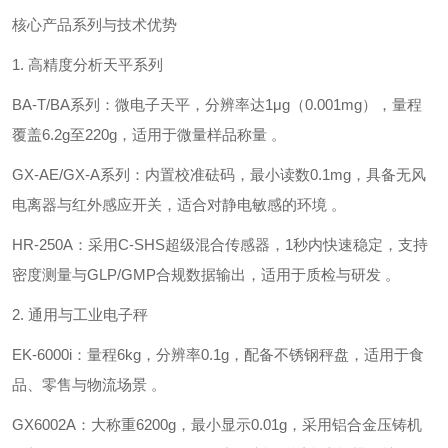
核心产品系列与技术优势
1. ‌高精度分析天平系列‌
‌BA-T/BA系列‌：微电子天平，分辨率达‌1μg（0.001mg）‌，量程
覆盖6.2g至220g，适用于微量样品称量 。
‌GX-AE/GX-A系列‌：内置校准砝码，最小读数‌0.1mg‌，具备无风
电离器与红外感应开关，适合对静电敏感的环境 。
‌HR-250A‌：采用‌C-SHS超级混合传感器‌，1秒内快速稳定，支持
密度测量与GLP/GMP合规数据输出，适用于质检与研发 。
2. ‌通用与工业电子秤‌
‌EK-6000i‌：量程‌6kg‌，分辨率‌0.1g‌，配备不锈钢秤盘，适用于食
品、零售与物流场景 。
‌GX6002A‌：大称重‌6200g‌，最小显示‌0.01g‌，采用铝合金压铸机