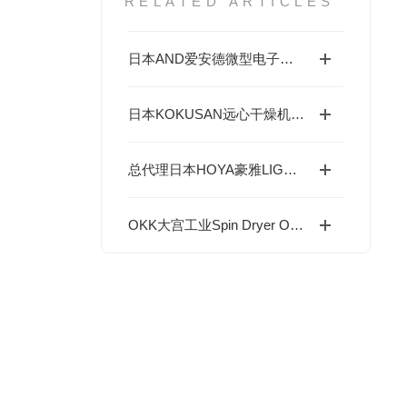
RELATED ARTICLES
日本AND爱安德微型电子天平/分析天平（BA-T系列/BA系列（A&D Borealis）
日本KOKUSAN远心干燥机 SPD-180产品原理及工况选型指南
总代理日本HOYA豪雅LIGHT SOURCE光源---UV紫外线LED光源产品
OKK大宫工业Spin Dryer OKV-series 产品深度分析