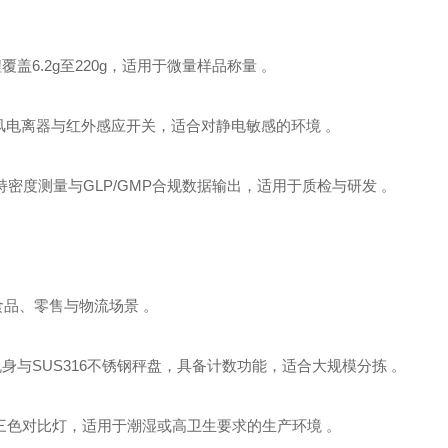
，量程覆盖6.2g至220g，适用于微量样品称量 。
，具备无风电离器与红外感应开关，适合对静电敏感的环境 。
定，支持密度测量与GLP/GMP合规数据输出，适用于质检与研发 。
适用于食品、零售与物流场景 。
铝合金压铸机身与SUS316不锈钢秤盘，具备计数功能，适合大规模分拣 。
据传输与三色对比灯，适用于潮湿或高卫生要求的生产环境 。