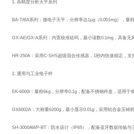
1. ‌高精度分析天平系列‌
‌BA-T/BA系列‌：微电子天平，分辨率达‌1μg（0.001mg）‌
‌GX-AE/GX-A系列‌：内置校准砝码，最小读数‌0.1mg‌
‌HR-250A‌：采用‌C-SHS超级混合传感器‌，1秒内快速稳
2. ‌通用与工业电子秤‌
‌EK-6000i‌：量程‌6kg‌，分辨率‌0.1g‌，配备不锈钢秤盘，
‌GX6002A‌：大称重‌6200g‌，最小显示‌0.01g‌，采用
‌SH-3000AWP-BT‌：防水设计（IP65），配备蓝牙数