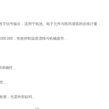
m‌，支持数字信号输出，适用于电池、电子元件与医药灌装的在线计量 。
10,000,000，有效抑制温度漂移与机械疲劳 。
据准确性 。
控 。
值检测，无需外部砝码 。