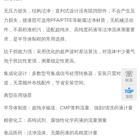
‌无压力损失，结构洁净‌：直列式设计没有阻挡部件，不会产生压
力损失，接液部可选用PFA/PTFE等耐腐洁净材质，无机械活动
件，不易积液积污，适配超纯水、高纯度药液等洁净流体测量要
求，是半导体制程的常用选择。
‌抗干扰能力强‌：采用优化的超声波时差法算法，对流体中少量气
泡干扰抗性更强，测量稳定性更高。
‌集成化设计‌：多数型号集成信号处理转换器，安装只需对接管
联系
道，无需额外布线配件，节省安装空间。
典型应用场景
顶部
半导体制造：超纯水输送、CMP浆料流量、蚀刻/清洗药液计量
精密化工：高纯试剂、腐蚀性化学药液的流量测量
食品医药：洁净流体、无菌药液的高精度计量