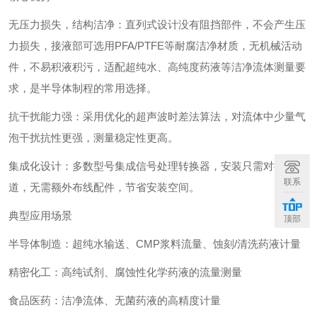
‌无压力损失，结构洁净‌：直列式设计没有阻挡部件，不会产生压
力损失，接液部可选用PFA/PTFE等耐腐洁净材质，无机械活动
件，不易积液积污，适配超纯水、高纯度药液等洁净流体测量要
求，是半导体制程的常用选择。
‌抗干扰能力强‌：采用优化的超声波时差法算法，对流体中少量气
泡干扰抗性更强，测量稳定性更高。
‌集成化设计‌：多数型号集成信号处理转换器，安装只需对接管
联系
道，无需额外布线配件，节省安装空间。
典型应用场景
顶部
半导体制造：超纯水输送、CMP浆料流量、蚀刻/清洗药液计量
精密化工：高纯试剂、腐蚀性化学药液的流量测量
食品医药：洁净流体、无菌药液的高精度计量