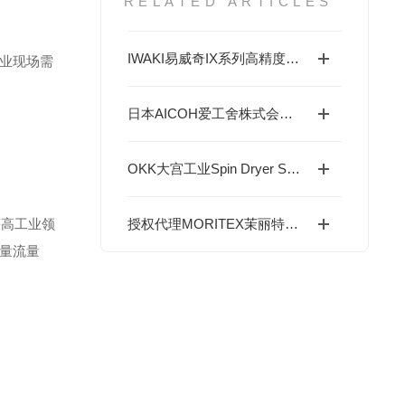
RELATED ARTICLES
IWAKI易威奇IX系列高精度定量泵-可输送粘性液体计量泵
业现场需
日本AICOH爱工舍株式会社特殊立式搅拌机ACM全系列介绍
OKK大宫工业Spin Dryer SPD系列深度剖析
等高工业领
授权代理MORITEX茉丽特工业镜头、工业光源、视觉系统
量流量