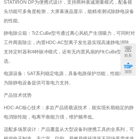
STATIRON DP为便携式设计，支持两种衰减测量模式，配备摇
头功能可多角度检测，大屏幕液晶显示，能精准测试除静电设备
的性能。
‌静电除尘箱‌：TrZ:CuBe型号通过离心风机产生强吸力，可同时对
工件两面除尘，内置HDC-AC型离子发生器实现高速静电消除，
支持定时器和4种脉冲模式，还有无内置风扇的Flt:CuBe型号可
联系
选。
顶部
‌电源设备‌：SAT系列稳定电源，具备电路保护功能，性能稳定，
为除静电设备提供可靠电力支持。
产品技术优势
‌HDC-AC核心技术‌：多款产品搭载该技术，能实现长期稳定的静
电消除性能，电离平衡能力强，维护频率低。
‌适配多场景设计‌：产品覆盖从大型设备到便携工具的全系列，可
根据电子制造、无尘室、印刷、易燃易爆环境等不同场景需求选