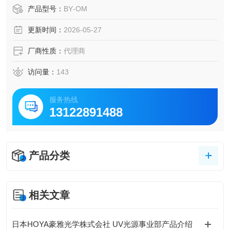
计、电磁式流量计、叶轮式流量计等，能应对纯水、药液等
产品型号：
BY‑OM
不同介质 。除了流量计，还提供流量控制阀、压力开关、过
更新时间：
2026-05-27
滤器、数显表等周边零部件，方便配套使用。TOFCO东富科
气体用中大流量分流式流量计
厂商性质：
代理商
访问量：
143
服务热线
13122891488
产品分类
相关文章
日本HOYA豪雅光学株式会社 UV光源事业部产品介绍