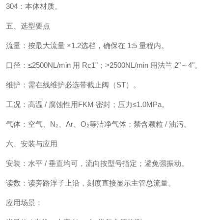
304：本体材质。
五、选型要点
流量：按最大流量 ×1.2选档，确保在 1:5 量程内。
口径：≤2500NL/min 用 Rc1"；>2500NL/min 用法兰 2"～4"。
维护：需在线维护必选带截止阀（ST）。
工况：高温 / 腐蚀性用FKM 密封；压力≤1.0MPa。
气体：空气、N₂、Ar、O₂等洁净气体；禁含颗粒 / 油污。
六、安装与应用
安装：水平 / 垂直均可，流向按型号指定；避免强振动。
读数：读旁路浮子上沿，刻度直接显示主管总流量。
应用场景：