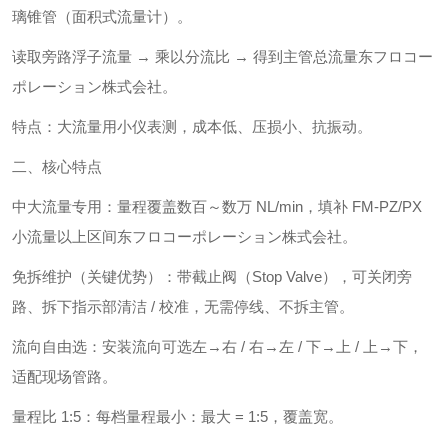
璃锥管（面积式流量计）。
读取旁路浮子流量 → 乘以分流比 → 得到主管总流量东フロコー
ポレーション株式会社。
特点：大流量用小仪表测，成本低、压损小、抗振动。
二、核心特点
中大流量专用：量程覆盖数百～数万 NL/min，填补 FM‑PZ/PX
小流量以上区间东フロコーポレーション株式会社。
免拆维护（关键优势）：带截止阀（Stop Valve），可关闭旁
路、拆下指示部清洁 / 校准，无需停线、不拆主管。
流向自由选：安装流向可选左→右 / 右→左 / 下→上 / 上→下，
适配现场管路。
量程比 1:5：每档量程最小：最大 = 1:5，覆盖宽。