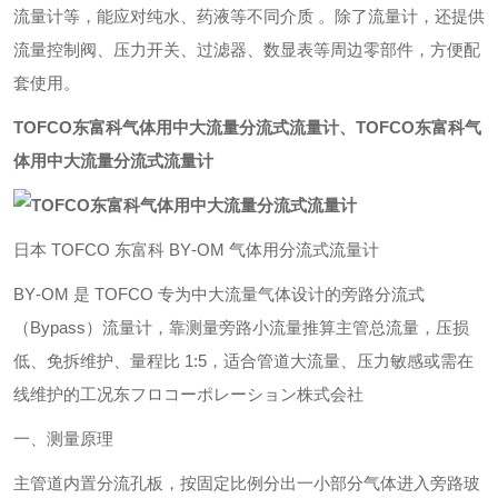
流量计等，能应对纯水、药液等不同介质 。除了流量计，还提供
流量控制阀、压力开关、过滤器、数显表等周边零部件，方便配
套使用。
TOFCO东富科气体用中大流量分流式流量计
、
TOFCO东富科气
体用中大流量分流式流量计
日本 TOFCO 东富科 BY‑OM 气体用分流式流量计
BY‑OM 是 TOFCO 专为中大流量气体设计的旁路分流式
（Bypass）流量计，靠测量旁路小流量推算主管总流量，压损
低、免拆维护、量程比 1:5，适合管道大流量、压力敏感或需在
线维护的工况东フロコーポレーション株式会社
一、测量原理
主管道内置分流孔板，按固定比例分出一小部分气体进入旁路玻