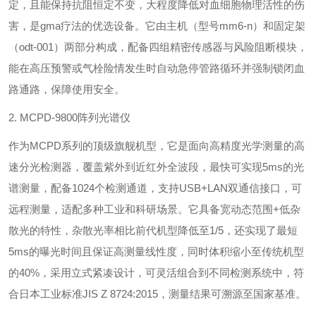
定，且能保持抗阻恒定不变，大程度降低对血细胞物理活性的伤
害，是gma疗法的优选设备。它由主机（型号mm6-n）和固定架
（odt-001）两部分构成，配备四组精密传感器与风险阻断模块，
能在高压预警或气栓险情发生时自动急停管路循环并强制锁闭血
路通路，保障使用安全。
2. MCPD-9800阵列光谱仪
作为MCPD系列的顶级旗舰机型，它是面向高精度光学测量的高
速分光检测器，覆盖紫外到近红外全波段，最快可实现5ms的光
谱测量，配备1024个检测通道，支持USB+LAN双通信接口，可
远程测量，适配多种工业和科研场景。它具备宽动态范围+低杂
散光的特性，杂散光率相比前代机型降低至1/5，还实现了最短
5ms的曝光时间且保证高测量线性度，同时体积缩小至传统机型
的40%，采用立式紧凑设计，可灵活组合到不同检测系统中，符
合日本工业标准JIS Z 8724:2015，测量结果可溯源至国家基准。