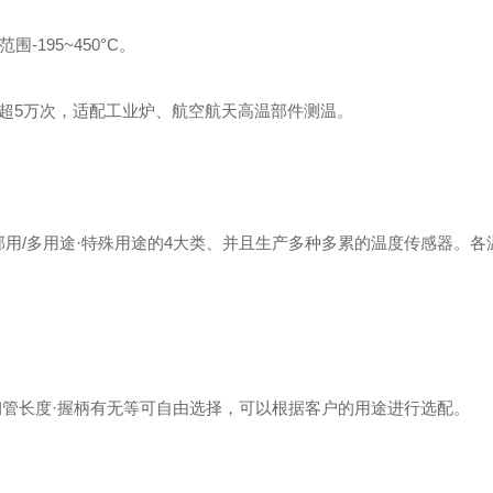
195~450°C。
，机械寿命超5万次，适配工业炉、航空航天高温部件测温。
部用/多用途·特殊用途的4大类、并且生产多种多累的温度传感器。各
钢管长度·握柄有无等可自由选择，可以根据客户的用途进行选配。