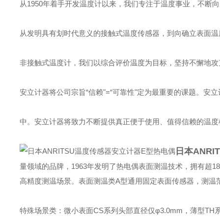
从1950年着手开发温度计以来，我们专注于温度事业，不断
从发明具有划时代意义的接触式温度传感器，到向确立表面温
非接触式温度计，我们以综合评价温度为目标，坚持不懈地攻
安立计器将公司宗旨“信赖"=“可靠性"定为最重要的课题。
中。安立计器将致力不断提供真正便于使用、值得信赖的温度
日本ANR
量领域的品牌，1963年发明了热电偶表面测温技术，拥有超1
高精度测温场景。表面测温类‌A型通用固定表面传感器，测温范围
特殊场景类：微小表面CS系列头部直径仅φ3.0mm，薄型TH