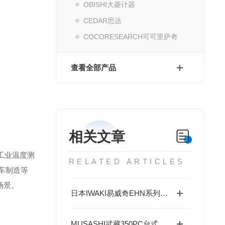
OBISHI大菱计器
CEDAR思达
COCORESEARCH可可里萨奇
查看全部产品
相关文章
是工业温度测
RELATED ARTICLES
汽车制造等
场景。
日本IWAKI易威奇EHN系列泵可满足水处理领域各类化学药液的加药需求
MUSASHI武藏350PC台式视觉点胶机——微纳点胶的精准大师