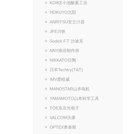
KOIKE小池酸素工业
HOKUYO北阳
ANRITSU安立计器
JFE川铁
Sodick F.T 沙迪克
NNY南谷制作所
NIKKATO日陶
日本Techtry(T&T)
IMV爱睦威
MANOSTAR山本电机
YAMAMOTO山本科学工具
TOE东京光电子
VALCOM沃康
OPTEX奥泰斯