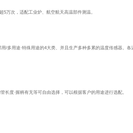
，机械寿命超5万次，适配工业炉、航空航天高温部件测温。
部用/多用途·特殊用途的4大类、并且生产多种多累的温度传感器。各
钢管长度·握柄有无等可自由选择，可以根据客户的用途进行选配。