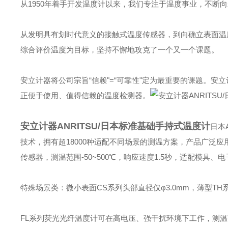
从1950年着手开发温度计以来，我们专注于温度事业，不断
从发明具有划时代意义的接触式温度传感器，到向确立表面温
综合评价温度为目标，坚持不懈地攻克了一个又一个课题。
安立计器将公司宗旨“信赖"=“可靠性"定为最重要的课题。
正便于使用、值得信赖的温度检测器。
安立计器ANRITSU/日本标准基础手持式温度计
日本
技术，拥有超18000种适配不同场景的测温方案，产品广泛
传感器，测温范围-50~500℃，响应速度1.5秒，适配模具
特殊场景类：微小表面CS系列头部直径仅φ3.0mm，薄型TH
FL系列荧光光纤温度计可在高电压、强干扰环境下工作，测温范围-