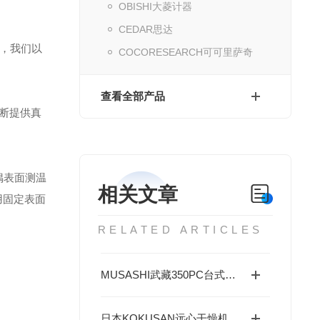
OBISHI大菱计器
CEDAR思达
，我们以
COCORESEARCH可可里萨奇
查看全部产品
不断提供真
偶表面测温
相关文章
用固定表面
RELATED ARTICLES
MUSASHI武藏350PC台式视觉点胶机——微纳点胶的精准大师
日本KOKUSAN远心干燥机 SPD-180产品原理及工况选型指南