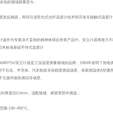
向未知的领域探索至今。
度发起挑战，再到引进荧光式光纤温度计技术和开发非接触式温度计
安立计器作为专家决不妥协的精神体现在所有产品中。安立计器将致力
ANRITSU安立计器是工业温度测量领域的品牌，1963年发明了热电
应用于石化、半导体、汽车制造等高精度测温场景。表面测温类‌A型通
、电子元器件散热测试等场景。
系列厚度仅0.5mm，适配狭缝、精密零部件测温；
195~450°C。