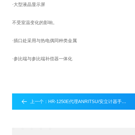
·大型液晶显示屏
不受室温变化的影响。
·插口处采用与热电偶同种类金属
·参比端与参比端补偿器一体化
上一个：
HR-1250E代理ANRITSU/安立计器手持式温度计 HR系列