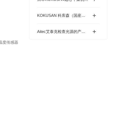
KOKUSAN 科库森（国産遠心機）产品核心优势解析
Aitec艾泰克检查光源的产品分类与工业机器视觉应用
温度传感器