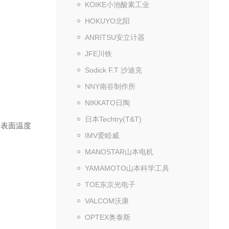
KOIKE小池酸素工业
HOKUYO北阳
ANRITSU安立计器
JFE川铁
Sodick F.T 沙迪克
NNY南谷制作所
NIKKATO日陶
日本Techtry(T&T)
的表面温度
IMV爱睦威
MANOSTAR山本电机
YAMAMOTO山本科学工具
TOE东京光电子
VALCOM沃康
OPTEX奥泰斯