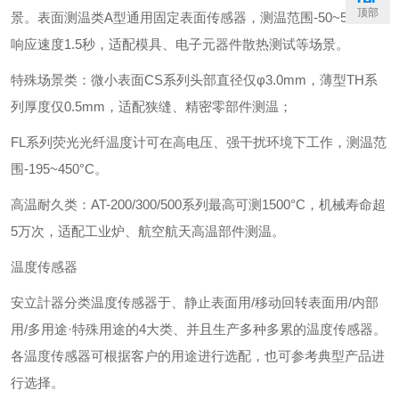
顶部
景。表面测温类‌A型通用固定表面传感器，测温范围-50~500℃，
响应速度1.5秒，适配模具、电子元器件散热测试等场景。
特殊场景类：微小表面CS系列头部直径仅φ3.0mm，薄型TH系
列厚度仅0.5mm，适配狭缝、精密零部件测温；
FL系列荧光光纤温度计可在高电压、强干扰环境下工作，测温范
围-195~450°C。
高温耐久类：AT-200/300/500系列最高可测1500°C，机械寿命超
5万次，适配工业炉、航空航天高温部件测温。
温度传感器
安立計器分类温度传感器于、静止表面用/移动回转表面用/内部
用/多用途·特殊用途的4大类、并且生产多种多累的温度传感器。
各温度传感器可根据客户的用途进行选配，也可参考典型产品进
行选择。