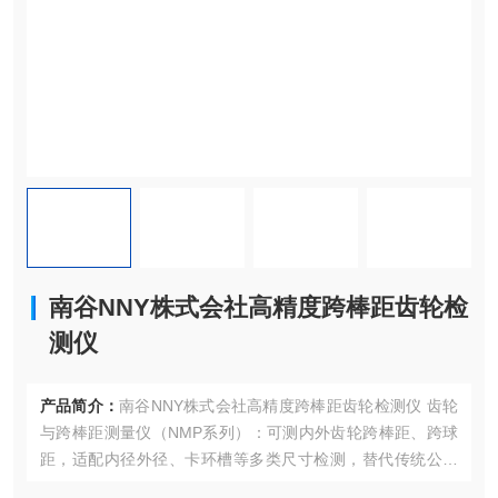
南谷NNY株式会社高精度跨棒距齿轮检
测仪
产品简介：
南谷NNY株式会社高精度跨棒距齿轮检测仪 齿轮
与跨棒距测量仪（NMP系列）：可测内外齿轮跨棒距、跨球
距，适配内径外径、卡环槽等多类尺寸检测，替代传统公法
线千分尺。专用量规：包含孔间距测量规、球面确认规等，