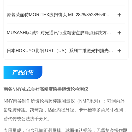
原装茉丽特MORITEX线扫镜头 ML-2828/3528/5540全型号 高解析成像均匀
MUSASHI武藏针对光通讯行业精密点胶痛点解决方案---ML-6000X精密点胶控制器
日本HOKUYO北阳 UST（US）系列二维激光扫描光电传感器
产品介绍
南谷NNY株式会社高精度跨棒距齿轮检测仪
NNY南谷制作所齿轮与跨棒距测量仪（NMP系列）：可测内外
齿轮跨棒距、跨球距，适配内径外径、卡环槽等多类尺寸检测，
替代传统公法线千分尺。
专用量规：包含孔间距测量规、球面确认规等，无需复杂操作即