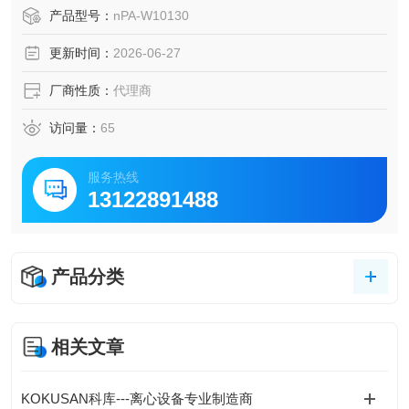
板式面积流量检测为核心原理，流体流经检测腔时推动带弹
产品型号：
nPA-W10130
簧复位的挡板移动，挡板的位移量与流体流量成正比，通过
更新时间：
2026-06-27
磁力耦合机构将位移同步传递到外部指示表盘，无需外接电
源即可直接读取流量数值。
厂商性质：
代理商
访问量：
65
服务热线
13122891488
产品分类
相关文章
KOKUSAN科库---离心设备专业制造商