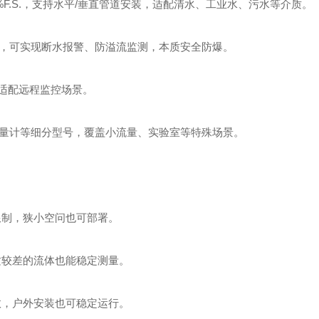
±3%F.S.，支持水平/垂直管道安装，适配清水、工业水、污水等介质。
接点，可实现断水报警、防溢流监测，本质安全防爆。
，适配远程监控场景。
璃管式流量计等细分型号，覆盖小流量、实验室等特殊场景。
限制，狭小空问也可部署。
质较差的流体也能稳定测量。
效，户外安装也可稳定运行。