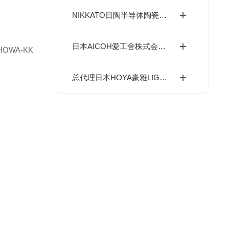
NIKKATO日陶半导体陶瓷球的材料体系与研磨污染控制
日本AICOH爱工舍株式会社特殊立式搅拌机ACM全系列介绍
HOWA-KK
总代理日本HOYA豪雅LIGHT SOURCE光源---UV紫外线LED光源产品
。