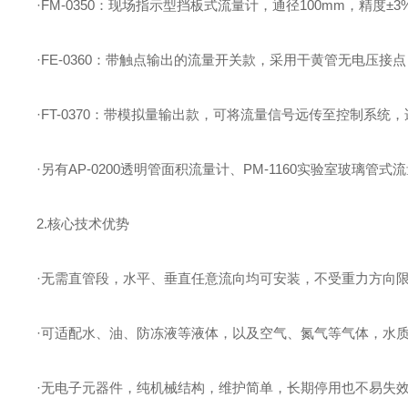
·FM-0350：现场指示型挡板式流量计，通径100mm，精度
·FE-0360：带触点输出的流量开关款，采用干黄管无电压
·FT-0370：带模拟量输出款，可将流量信号远传至控制系统
·另有AP-0200透明管面积流量计、PM-1160实验室玻
2.核心技术优势
·无需直管段，水平、垂直任意流向均可安装，不受重力方向
·可适配水、油、防冻液等液体，以及空气、氮气等气体，水
·无电子元器件，纯机械结构，维护简单，长期停用也不易失