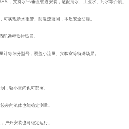
±3%F.S.，支持水平/垂直管道安装，适配清水、工业水、污水等介质。
接点，可实现断水报警、防溢流监测，本质安全防爆。
，适配远程监控场景。
璃管式流量计等细分型号，覆盖小流量、实验室等特殊场景。
限制，狭小空问也可部署。
质较差的流体也能稳定测量。
效，户外安装也可稳定运行。