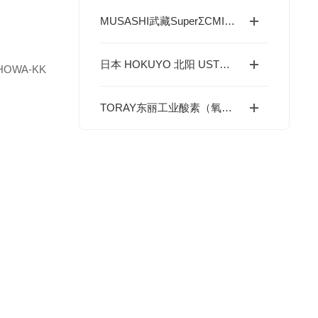
MUSASHI武藏SuperΣCMIVPro全功能数字控制点胶机四大功能及行业应用详解
日本 HOKUYO 北阳 UST系列二维激光扫描光电传感器应用行业
HOWA-KK
TORAY东丽工业酸素（氧气）浓度计应用行业以及用途
。