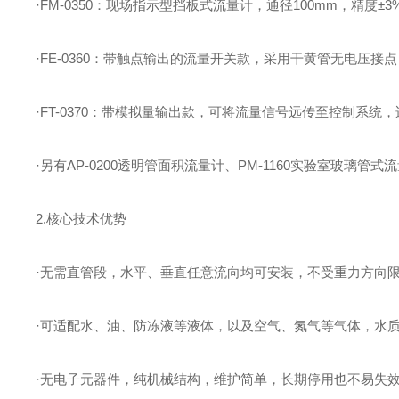
·FM-0350：现场指示型挡板式流量计，通径100mm，精度
·FE-0360：带触点输出的流量开关款，采用干黄管无电压
·FT-0370：带模拟量输出款，可将流量信号远传至控制系统
·另有AP-0200透明管面积流量计、PM-1160实验室玻
2.核心技术优势
·无需直管段，水平、垂直任意流向均可安装，不受重力方向
·可适配水、油、防冻液等液体，以及空气、氮气等气体，水
·无电子元器件，纯机械结构，维护简单，长期停用也不易失